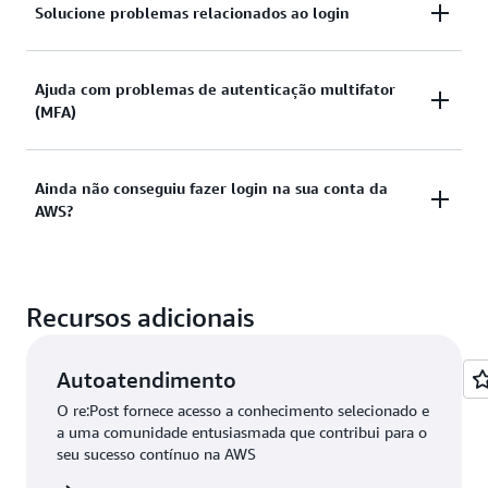
Você precisa de ajuda para fazer login no Console de
Solucione problemas relacionados ao login
Gerenciamento da AWS?
Você tentou fazer login utilizando as credenciais
Ajuda com problemas de autenticação multifator
Visualizar documentação
(MFA)
fornecidas, mas não obteve êxito? Ou não dispõe
das credenciais para acessar a conta de usuário-raiz
da AWS?
Dispositivo de autenticação multifator (MFA)
Ainda não conseguiu fazer login na sua conta da
AWS?
perdido ou inutilizável
Visualizar soluções
Visualizar solução
Caso ainda não consiga acessar sua conta da AWS,
Recursos adicionais
preencha este formulário.
Visualizar formulário
Autoatendimento
O re:Post fornece acesso a conhecimento selecionado e
a uma comunidade entusiasmada que contribui para o
seu sucesso contínuo na AWS