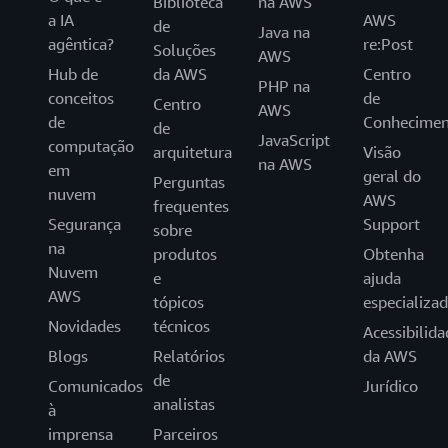
Biblioteca
na AWS
a IA
AWS
de
Java na
agêntica?
re:Post
Soluções
AWS
Hub de
da AWS
Centro
PHP na
conceitos
de
Centro
AWS
de
Conhecimen
de
JavaScript
computação
arquitetura
Visão
na AWS
em
geral do
Perguntas
nuvem
AWS
frequentes
Segurança
Support
sobre
na
produtos
Obtenha
Nuvem
e
ajuda
AWS
tópicos
especializa
Novidades
técnicos
Acessibilida
Blogs
Relatórios
da AWS
de
Comunicados
Jurídico
analistas
à
imprensa
Parceiros