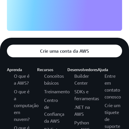
Crie uma conta da AWS
Aprenda
Recursos
Desenvolvedores
Ajuda
O que é
Conceitos
Builder
Entre
a AWS?
básicos
Center
em
contato
O que é
Treinamento
SDKs e
conosco
a
ferramentas
Centro
computação
Crie um
de
.NET na
em
tíquete
Confiança
AWS
nuvem?
de
da AWS
Python
suporte
O que é