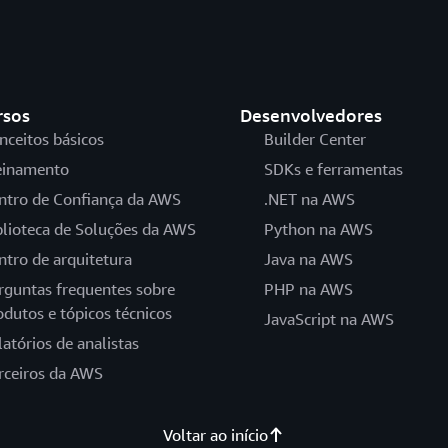
rsos
Desenvolvedores
nceitos básicos
Builder Center
einamento
SDKs e ferramentas
ntro de Confiança da AWS
.NET na AWS
blioteca de Soluções da AWS
Python na AWS
ntro de arquitetura
Java na AWS
rguntas frequentes sobre
PHP na AWS
odutos e tópicos técnicos
JavaScript na AWS
latórios de analistas
rceiros da AWS
Voltar ao início