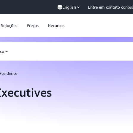
English
Entre em contato conos
Soluções
Preços
Recursos
sco
Residence
xecutives