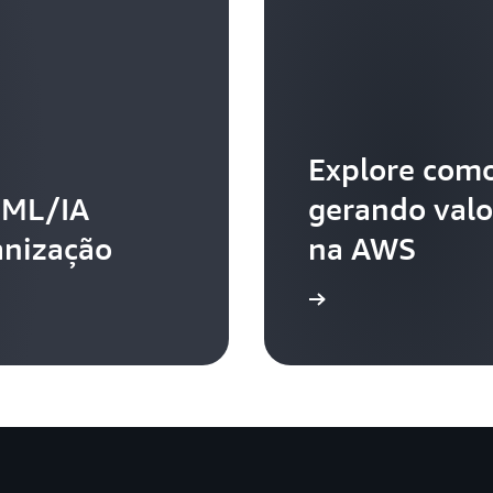
Explore como
 ML/IA
gerando valo
anização
na AWS
Saiba mais