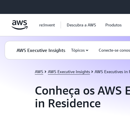
Pular para o conteúdo principal
re:Invent
Descubra a AWS
Produtos
AWS Executive Insights
Tópicos
Conecte-se cono
AWS
AWS Executive Insights
AWS Executives in 
Conheça os AWS E
in Residence