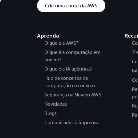
Crie uma conta da AWS
Aprenda
Recu
O que é a AWS?
Co
O que é a computação em
Tr
nuvem?
Ce
O que é a IA agêntica?
Bi
Hub de conceitos de
Ce
computação em nuvem
Pe
Segurança na Nuvem AWS
pr
Novidades
Re
Blogs
Pa
Comunicados à imprensa