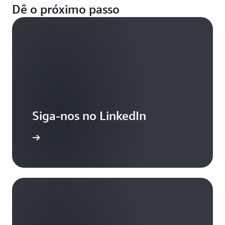
Dê o próximo passo
Siga-nos no LinkedIn
aiba mais