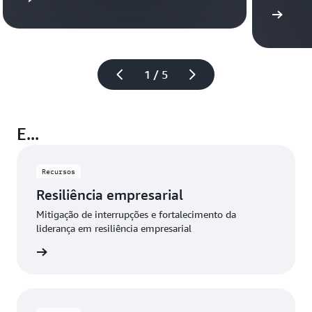
Saiba mais
1 / 5
E...
Recursos
Resiliência empresarial
Mitigação de interrupções e fortalecimento da
liderança em resiliência empresarial
ba mais