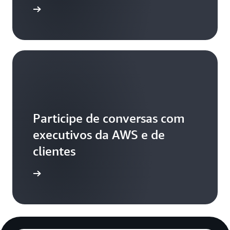
aiba mais
Participe de conversas com
executivos da AWS e de
clientes
aiba mais