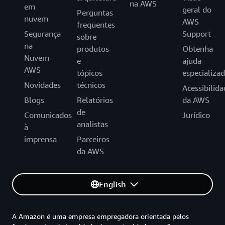
na AWS
em
geral do
Perguntas
nuvem
AWS
frequentes
Segurança
Support
sobre
na
produtos
Obtenha
Nuvem
e
ajuda
AWS
tópicos
especializa
Novidades
técnicos
Acessibilida
Blogs
Relatórios
da AWS
de
Comunicados
Jurídico
analistas
à
imprensa
Parceiros
da AWS
English
A Amazon é uma empresa empregadora orientada pelos