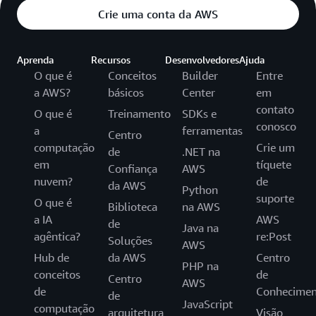
Crie uma conta da AWS
Aprenda
Recursos
Desenvolvedores
Ajuda
O que é
Conceitos
Builder
Entre
a AWS?
básicos
Center
em
contato
O que é
Treinamento
SDKs e
conosco
a
ferramentas
Centro
computação
Crie um
de
.NET na
em
tíquete
Confiança
AWS
nuvem?
de
da AWS
Python
suporte
O que é
Biblioteca
na AWS
a IA
AWS
de
Java na
agêntica?
re:Post
Soluções
AWS
Hub de
da AWS
Centro
PHP na
conceitos
de
Centro
AWS
de
Conhecimen
de
JavaScript
computação
arquitetura
Visão