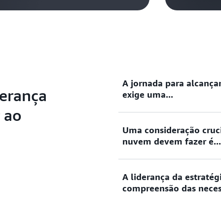
A jornada para alcança
derança
exige uma...
 ao
Uma consideração crucia
A jornada para alcançar um
nuvem devem fazer é...
abordagem estratégica que
escalabilidade e governança
A liderança da estraté
Uma consideração crucial q
compreensão das necess
é alinhar a estratégia de 
a criação de valor e obter
apenas de adotar tecnologi