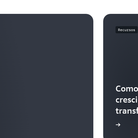
Recursos
Como 
cresc
trans
Acesse todos os recursos