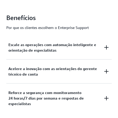
Benefícios
Por que os clientes escolhem o Enterprise Support
Escale as operações com automação inteligente e
orientação de especialistas
Alcance eficiência operacional por meio do seu
Acelere a inovação com as orientações do gerente
técnico de conta
gerente técnico da conta dedicado, que usa os
insights por IA para identificar oportunidades de
otimização e orientar iniciativas estratégicas. Para
Transforme sua jornada para a nuvem com a
Reforce a segurança com monitoramento
problemas críticos de produção, receba respostas
24 horas/7 dias por semana e respostas de
orientação estratégica do gerente técnico de contas
em até 15 minutos* dos engenheiros de suporte que
especialistas
(TAM) dedicado, que combina o conhecimento
conhecem o contexto específico do ambiente. O
profundo da AWS com a compreensão dos objetivos
Agente de DevOps da AWS
, seu assistente de