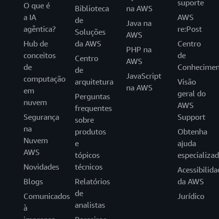
suporte
O que é
Biblioteca
na AWS
a IA
AWS
de
Java na
agêntica?
re:Post
Soluções
AWS
Hub de
da AWS
Centro
PHP na
conceitos
de
Centro
AWS
de
Conhecimen
de
JavaScript
computação
arquitetura
Visão
na AWS
em
geral do
Perguntas
nuvem
AWS
frequentes
Segurança
Support
sobre
na
produtos
Obtenha
Nuvem
e
ajuda
AWS
tópicos
especializa
Novidades
técnicos
Acessibilida
Blogs
Relatórios
da AWS
de
Comunicados
Jurídico
analistas
à