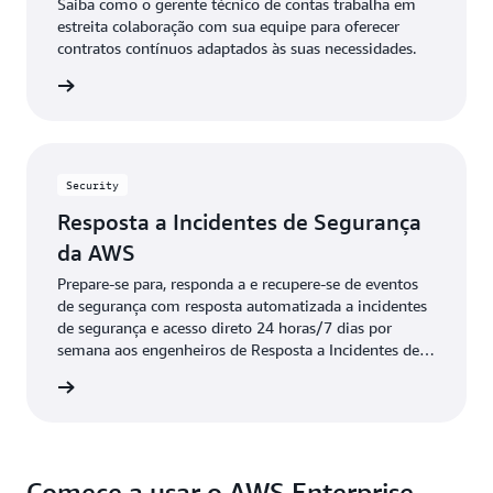
Saiba como o gerente técnico de contas trabalha em
estreita colaboração com sua equipe para oferecer
contratos contínuos adaptados às suas necessidades.
ba mais
Security
Resposta a Incidentes de Segurança
da AWS
Prepare-se para, responda a e recupere-se de eventos
de segurança com resposta automatizada a incidentes
de segurança e acesso direto 24 horas/7 dias por
semana aos engenheiros de Resposta a Incidentes de
Clientes da AWS.
ba mais
Comece a usar o AWS Enterprise