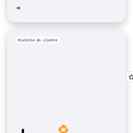
ao vídeo
História do cliente