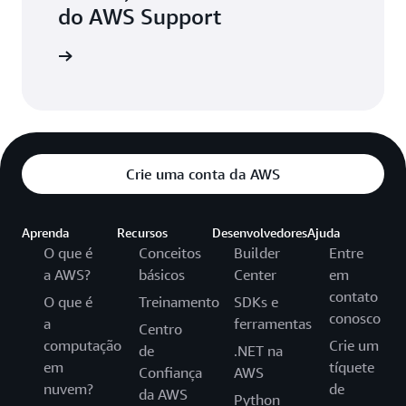
do AWS Support
ia o blog
Crie uma conta da AWS
Aprenda
Recursos
Desenvolvedores
Ajuda
O que é
Conceitos
Builder
Entre
a AWS?
básicos
Center
em
contato
O que é
Treinamento
SDKs e
conosco
a
ferramentas
Centro
computação
Crie um
de
.NET na
em
tíquete
Confiança
AWS
nuvem?
de
da AWS
Python