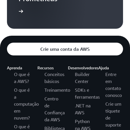
aça login
Crie uma conta da AWS
Aprenda
Recursos
Desenvolvedores
Ajuda
O que é
Conceitos
Builder
Entre
a AWS?
básicos
Center
em
contato
O que é
Treinamento
SDKs e
conosco
a
ferramentas
Centro
computação
Crie um
de
.NET na
em
tíquete
Confiança
AWS
nuvem?
de
da AWS
Python
suporte
O que é
Biblioteca
na AWS