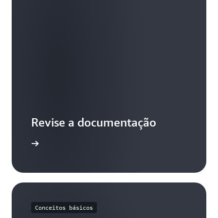
Revise a documentação
ia o guia
Conceitos básicos