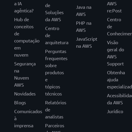
a IA
AWS
de
Java na
agêntica?
re:Post
Soluções
AWS
Hub de
da AWS
Centro
PHP na
conceitos
de
Centro
AWS
de
Conhecimen
de
JavaScript
computação
arquitetura
Visão
na AWS
em
geral do
Perguntas
nuvem
AWS
frequentes
Segurança
Support
sobre
na
produtos
Obtenha
Nuvem
e
ajuda
AWS
tópicos
especializa
Novidades
técnicos
Acessibilida
Blogs
Relatórios
da AWS
de
Comunicados
Jurídico
analistas
à
imprensa
Parceiros