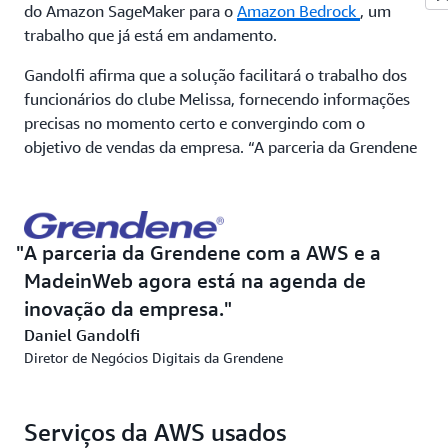
do Amazon SageMaker para o
Amazon Bedrock
, um
trabalho que já está em andamento.
Gandolfi afirma que a solução facilitará o trabalho dos
funcionários do clube Melissa, fornecendo informações
precisas no momento certo e convergindo com o
objetivo de vendas da empresa. “A parceria da Grendene
com a AWS e a MadeinWeb hoje está na agenda de
inovação da empresa”, diz ele, lembrando que a
iniciativa trará experiência digital para ambientes físicos.
A parceria da Grendene com a AWS e a
Solução | Fornecendo recomendações também para
MadeinWeb agora está na agenda de
funcionários
inovação da empresa.
Quando a fase de testes estiver concluída, o novo
Daniel Gandolfi
assistente virtual será disponibilizado para as equipes de
Diretor de Negócios Digitais da Grendene
vendas de 403 clubes Melissa ativos no Brasil, a grande
maioria dos quais está instalada em shopping centers.
Serviços da AWS usados
Tremarim acredita que a introdução de novas