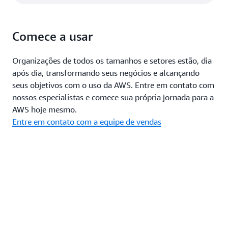
cada cliente, melhorando sua experiência. “Isso não
apenas incentiva a fidelidade do cliente, mas também
promove retornos frequentes, resultando em um
Comece a usar
aumento constante nas vendas ao longo do tempo”,
defende.
Organizações de todos os tamanhos e setores estão, dia
após dia, transformando seus negócios e alcançando
Por fim, Duarte também destaca a possibilidade de
seus objetivos com o uso da AWS. Entre em contato com
identificar tendências e estratégias de estoque por meio
nossos especialistas e comece sua própria jornada para a
do padrão de compra do cliente e da análise do
AWS hoje mesmo.
comportamento. “Será possível identificar quais
Entre em contato com a equipe de vendas
produtos têm maior probabilidade de serem vendidos,
permitindo que a loja direcione seus recursos para
estratégias de estoque e marketing de produtos com alta
demanda e seguindo as tendências atuais do mercado”,
explica.