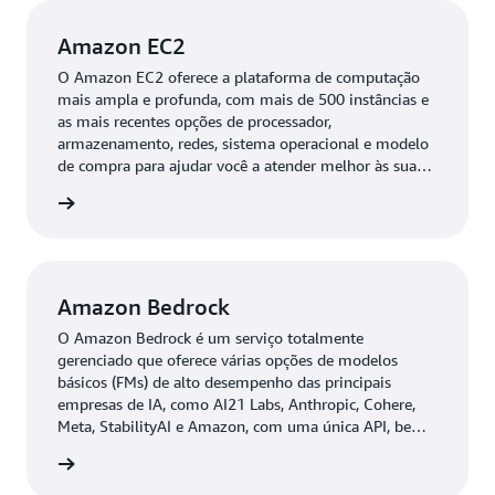
tecnologias tende a fazer com que os resultados
apareçam mais rapidamente. “Com esse movimento
Amazon EC2
conjunto com a AWS, tendemos a ganhar muito na
O Amazon EC2 oferece a plataforma de computação
assertividade do que os consumidores receberão, não só
mais ampla e profunda, com mais de 500 instâncias e
com o que eles pedem, mas também em relação a outros
as mais recentes opções de processador,
produtos que podem ser oferecidos em conjunto”,
armazenamento, redes, sistema operacional e modelo
afirma.
de compra para ajudar você a atender melhor às suas
necessidades de carga de trabalho.
ba mais
Gandolfi também destaca que a iniciativa é uma das
primeiras da empresa a trazer soluções tecnológicas,
comuns nas relações B2C, também para as relações B2B.
“O comércio eletrônico geralmente fornece
Amazon Bedrock
recomendações para o cliente final. Estamos falando de
O Amazon Bedrock é um serviço totalmente
uma cadeia de valor, formada por franqueados e
gerenciado que oferece várias opções de modelos
vendedores que também precisam receber essas
básicos (FMs) de alto desempenho das principais
recomendações”, afirma.
empresas de IA, como AI21 Labs, Anthropic, Cohere,
Meta, StabilityAI e Amazon, com uma única API, bem
Para a chefe de tecnologia de varejo Melissa, Walter
como um amplo conjunto de recursos necessários para
ba mais
Duarte, essas recomendações trarão benefícios aos
criar aplicativos generativos de IA, simplificando o
funcionários em várias frentes. Um exemplo é o
desenvolvimento e mantendo a privacidade e a