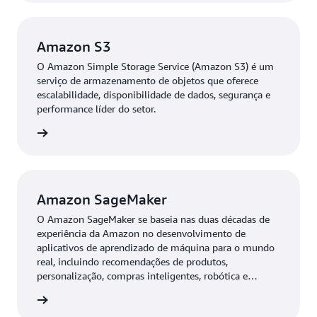
segurança.
conhecimento estratégico de inventário e o
redirecionamento inteligente, em que Charla, usando
Amazon S3
dados detalhados de estoque de toda a rede, pode
oferecer sugestões de produtos alternativos no caso de
O Amazon Simple Storage Service (Amazon S3) é um
serviço de armazenamento de objetos que oferece
falta de estoque local ou direcionar clientes para outros
escalabilidade, disponibilidade de dados, segurança e
canais e lojas da rede, usando uma abordagem
performance líder do setor.
omnicanal.
ba mais
“Também esperamos um aumento nas vendas
complementares e cruzadas, já que o assistente poderá
recomendar não apenas acessórios, mas produtos
complementares que aprimoram a experiência de
Amazon SageMaker
compra do cliente por meio da análise do catálogo de
O Amazon SageMaker se baseia nas duas décadas de
produtos, incentivando vendas adicionais junto com os
experiência da Amazon no desenvolvimento de
calçados escolhidos”, explica.
aplicativos de aprendizado de máquina para o mundo
real, incluindo recomendações de produtos,
O novo assistente também deve fornecer
personalização, compras inteligentes, robótica e
dispositivos assistidos por voz.
recomendações altamente personalizadas, com base no
ba mais
histórico de compras e nas preferências individuais de