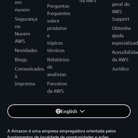
na AWS
em
geral do
Perguntas
nuvem
AWS
frequentes
Segurança
Support
sobre
na
produtos
Obtenha
Nuvem
e
ajuda
AWS
tópicos
especializa
Novidades
técnicos
Acessibilida
Blogs
Relatórios
da AWS
de
Comunicados
Jurídico
analistas
à
imprensa
Parceiros
da AWS
English
A Amazon é uma empresa empregadora orientada pelos
fundamentos de igualdade de oportunidades e ações