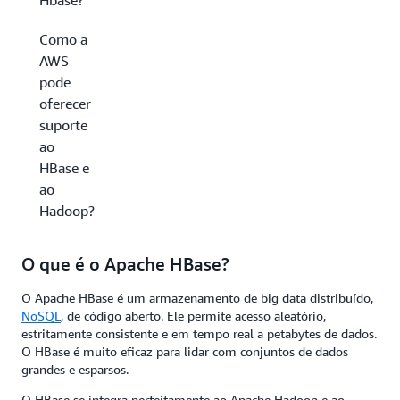
Hbase?
Como a
AWS
pode
oferecer
suporte
ao
HBase e
ao
Hadoop?
O que é o Apache HBase?
O Apache HBase é um armazenamento de big data distribuído,
NoSQL
, de código aberto. Ele permite acesso aleatório,
estritamente consistente e em tempo real a petabytes de dados.
O HBase é muito eficaz para lidar com conjuntos de dados
grandes e esparsos.
O HBase se integra perfeitamente ao Apache Hadoop e ao