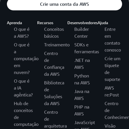
Crie uma conta da AWS
Aprenda
Recursos
Desenvolvedores
Ajuda
O que é
Conceitos
Builder
Entre
a AWS?
básicos
Center
em
contato
O que é
Treinamento
SDKs e
conosco
a
ferramentas
Centro
computação
Crie um
de
.NET na
em
tíquete
Confiança
AWS
nuvem?
de
da AWS
Python
suporte
O que é
Biblioteca
na AWS
a IA
AWS
de
Java na
agêntica?
re:Post
Soluções
AWS
Hub de
da AWS
Centro
PHP na
conceitos
de
Centro
AWS
de
Conhecimen
de
JavaScript
computação
arquitetura
Visão