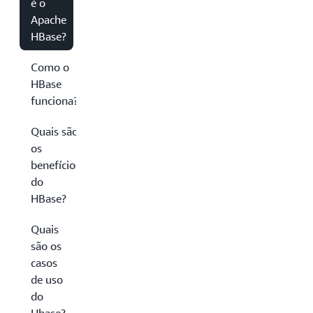
é o
Apache
HBase?
Como o
HBase
funciona?
Quais são
os
benefícios
do
HBase?
Quais
são os
casos
de uso
do