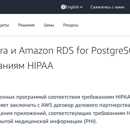
English
Свяжитесь с нами
укты
Решения
Цены
Ресурсы
a и Amazon RDS for PostgreS
аниям HIPAA
енных программой соответствия требованиям HIPAA
оляет заключить с AWS договор делового партнерств
оздания приложений, соответствующих требованиям 
крытой медицинской информации (PHI).