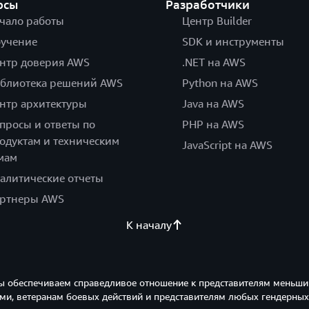
рсы
Разработчики
чало работы
Центр Builder
учение
SDK и инструменты
нтр доверия AWS
.NET на AWS
блиотека решений AWS
Python на AWS
нтр архитектуры
Java на AWS
просы и ответы по
PHP на AWS
одуктам и техническим
JavaScript на AWS
мам
алитические отчеты
ртнеры AWS
К началу
ы обеспечиваем справедливое отношение к представителям меньши
и, ветеранам боевых действий и представителям любых гендерных