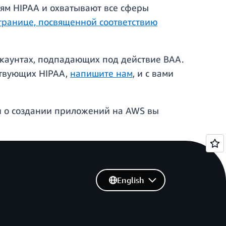
иям HIPAA и охватывают все сферы
транице, посвященной соответствию
ккаунтах, подпадающих под действие BAA.
ствующих HIPAA,
напишите нам
, и с вами
сти о создании приложений на AWS вы
English