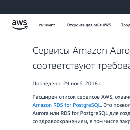
Перейти к главному контенту
re:Invent
Откройте для себя AWS
Прод
Сервисы Amazon Auror
соответствуют требов
Проведено:
29 нояб. 2016 г.
Расширен список сервисов AWS, охвач
Amazon RDS for PostgreSQL
. Это позв
Aurora или RDS for PostgreSQL для с
со здравоохранением, в том числе за