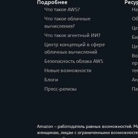
Подробнее
Ресу
Что такое AWS?
На
Что такое облачные
Об
вычисления?
Це
Что такое агентный ИИ?
Би
Центр концепций в сфере
Це
облачных вычислений
Во
Безопасность облака AWS
пр
Новые возможности
те
Блоги
Ан
Пресс-релизы
Па
Amazon – работодатель равных возможностей. М
женщинам, лицам с ограниченными возможностям