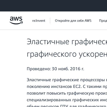
Перейти к главному контенту
re:Invent
Откройте для себя AWS
Прод
Эластичные графичес
графического ускоре
Проведено:
30 нояб. 2016 г.
Эластичные графические процессоры 
поколению инстансов EC2. С такими п
позволит повысить графическую произ
специализированных графических инст
объем ресурсов ГПУ для графического