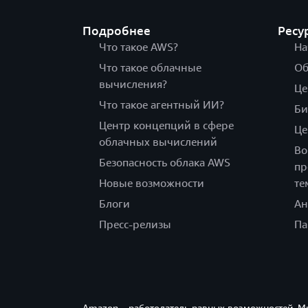
Подробнее
Ресу
Что такое AWS?
На
Что такое облачные
Об
вычисления?
Це
Что такое агентный ИИ?
Би
Центр концепций в сфере
Це
облачных вычислений
Во
Безопасность облака AWS
пр
Новые возможности
те
Блоги
Ан
Пресс-релизы
Па
Amazon – работодатель равных возможностей. М