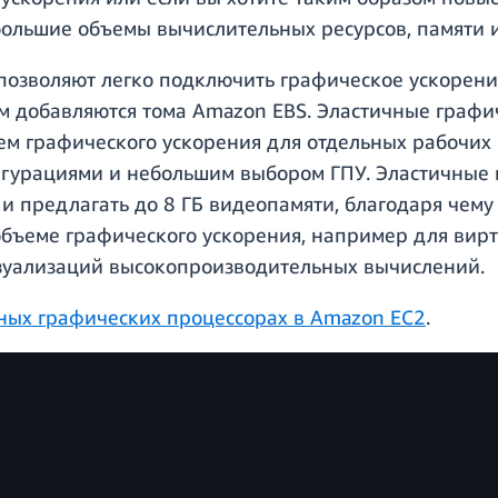
ольшие объемы вычислительных ресурсов, памяти 
позволяют легко подключить графическое ускорени
им добавляются тома Amazon EBS. Эластичные граф
м графического ускорения для отдельных рабочих н
урациями и небольшим выбором ГПУ. Эластичные 
и предлагать до 8 ГБ видеопамяти, благодаря чему
бъеме графического ускорения, например для вирту
зуализаций высокопроизводительных вычислений.
чных графических процессорах в Amazon EC2
.