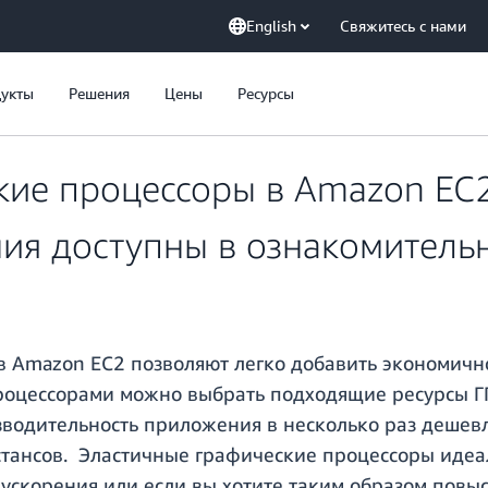
English
Свяжитесь с нами
укты
Решения
Цены
Ресурсы
кие процессоры в Amazon EC
ния доступны в ознакомител
в Amazon EC2 позволяют легко добавить экономичн
роцессорами можно выбрать подходящие ресурсы ГП
водительность приложения в несколько раз дешевл
ансов. Эластичные графические процессоры идеал
 ускорения или если вы хотите таким образом повы