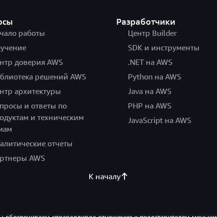
рсы
Разработчики
чало работы
Центр Builder
учение
SDK и инструменты
нтр доверия AWS
.NET на AWS
блиотека решений AWS
Python на AWS
нтр архитектуры
Java на AWS
просы и ответы по
PHP на AWS
одуктам и техническим
JavaScript на AWS
мам
алитические отчеты
ртнеры AWS
К началу
ы обеспечиваем справедливое отношение к представителям меньши