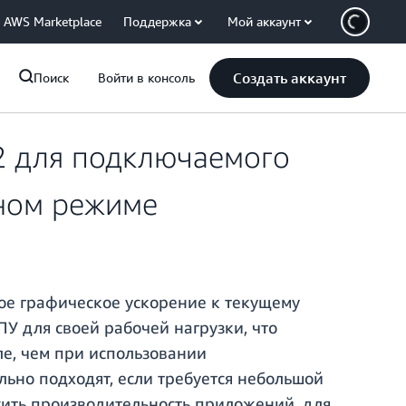
AWS Marketplace
Поддержка
Мой аккаунт
Создать аккаунт
Поиск
Войти в консоль
2 для подключаемого
ьном режиме
ое графическое ускорение к текущему
У для своей рабочей нагрузки, что
е, чем при использовании
ьно подходят, если требуется небольшой
сить производительность приложений, для