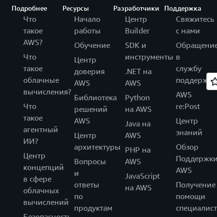
Подробнее
Ресурсы
Разработчики
Поддержка
Что
Начало
Центр
Свяжитесь
такое
работы
Builder
с нами
AWS?
Обучение
SDK и
Обращени
Что
инструменты
в
Центр
такое
службу
доверия
.NET на
облачные
поддержки
AWS
AWS
вычисления?
AWS
Библиотека
Python
Что
re:Post
решений
на AWS
такое
AWS
Центр
Java на
агентный
знаний
Центр
AWS
ИИ?
архитектуры
Обзор
PHP на
Центр
Поддержк
Вопросы
AWS
концепций
AWS
и
JavaScript
в сфере
ответы
Получение
на AWS
облачных
по
помощи
вычислений
продуктам
специалист
Безопасность