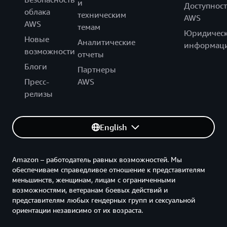
и
Доступност
облака
техническим
AWS
AWS
темам
Юридическ
Новые
Аналитические
информац
возможности
отчеты
Блоги
Партнеры
Пресс-
AWS
релизы
English
Amazon – работодатель равных возможностей. Мы
обеспечиваем справедливое отношение к представителям
меньшинств, женщинам, лицам с ограниченными
возможностями, ветеранам боевых действий и
представителям любых гендерных групп и сексуальной
ориентации независимо от их возраста.