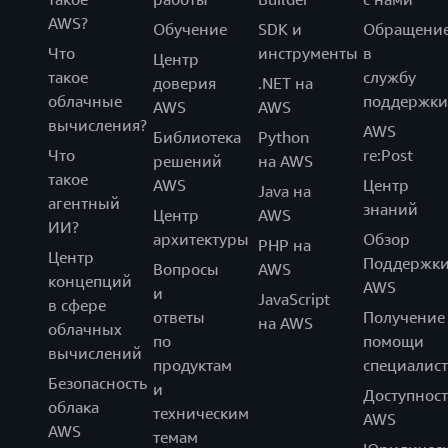
AWS?
Обучение
SDK и
Обращени
Что
инструменты
в
Центр
такое
службу
доверия
.NET на
облачные
поддержки
AWS
AWS
вычисления?
AWS
Библиотека
Python
Что
re:Post
решений
на AWS
такое
AWS
Центр
Java на
агентный
знаний
Центр
AWS
ИИ?
архитектуры
Обзор
PHP на
Центр
Поддержк
Вопросы
AWS
концепций
AWS
и
JavaScript
в сфере
ответы
Получение
на AWS
облачных
по
помощи
вычислений
продуктам
специалист
Безопасность
и
Доступност
облака
техническим
AWS
AWS
темам