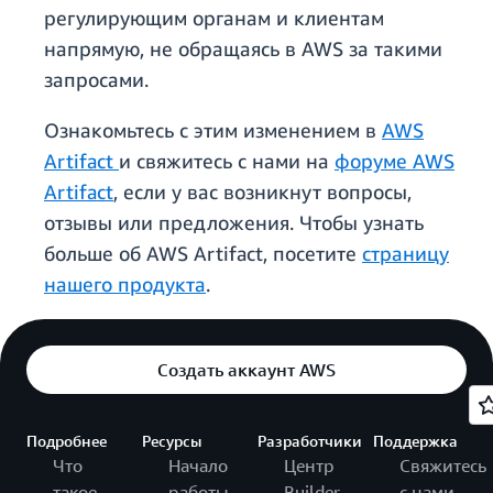
регулирующим органам и клиентам
напрямую, не обращаясь в AWS за такими
запросами.
Ознакомьтесь с этим изменением в
AWS
Artifact
и свяжитесь с нами на
форуме AWS
Artifact
, если у вас возникнут вопросы,
отзывы или предложения. Чтобы узнать
больше об AWS Artifact, посетите
страницу
нашего продукта
.
Создать аккаунт AWS
Подробнее
Ресурсы
Разработчики
Поддержка
Что
Начало
Центр
Свяжитесь
такое
работы
Builder
с нами