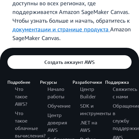
доступны во всех регионах, где
поддерживается Amazon SageMaker Canvas.
Чтобы узнать больше и начать, обратитесь к
документации и
странице продукта
Amazon
SageMaker Canvas.
Создать аккаунт AWS
Подробнее
Ресурсы
Разработчики
Поддержка
Что
Начало
Центр
Свяжитесь
такое
работы
Builder
с нами
AWS?
Обучение
SDK и
Обращени
Что
инструменты
в
Центр
такое
службу
доверия
.NET на
облачные
поддержки
AWS
AWS
вычисления?
AWS