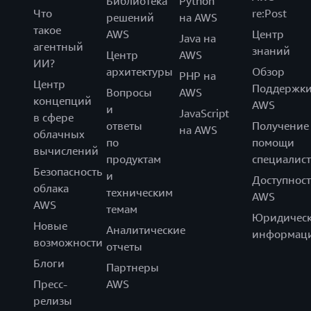
Библиотека
Python
Что
re:Post
решений
на AWS
такое
AWS
Центр
Java на
агентный
знаний
Центр
AWS
ИИ?
архитектуры
Обзор
PHP на
Центр
Поддержк
Вопросы
AWS
концепций
AWS
и
JavaScript
в сфере
ответы
Получение
на AWS
облачных
по
помощи
вычислений
продуктам
специалист
Безопасность
и
Доступност
облака
техническим
AWS
AWS
темам
Юридическ
Новые
Аналитические
информац
возможности
отчеты
Блоги
Партнеры
Пресс-
AWS
релизы