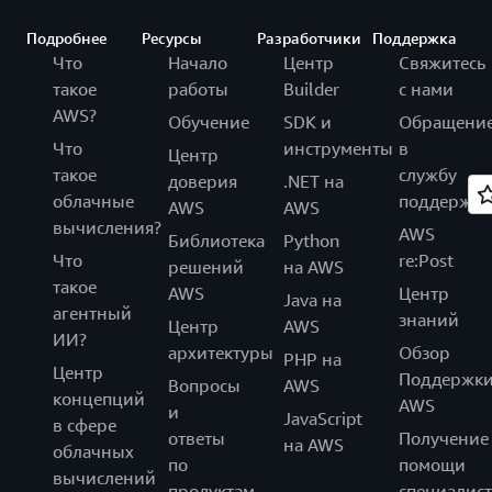
Подробнее
Ресурсы
Разработчики
Поддержка
Что
Начало
Центр
Свяжитесь
такое
работы
Builder
с нами
AWS?
Обучение
SDK и
Обращени
Что
инструменты
в
Центр
такое
службу
доверия
.NET на
облачные
поддержки
AWS
AWS
вычисления?
AWS
Библиотека
Python
Что
re:Post
решений
на AWS
такое
AWS
Центр
Java на
агентный
знаний
Центр
AWS
ИИ?
архитектуры
Обзор
PHP на
Центр
Поддержк
Вопросы
AWS
концепций
AWS
и
JavaScript
в сфере
ответы
Получение
на AWS
облачных
по
помощи
вычислений
продуктам
специалист