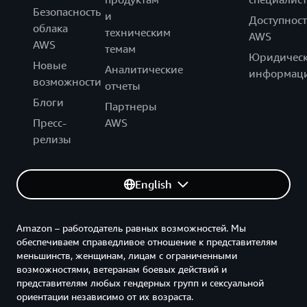
Безопасность
и
Доступност
облака
техническим
AWS
AWS
темам
Юридическ
Новые
Аналитические
информац
возможности
отчеты
Блоги
Партнеры
Пресс-
AWS
релизы
English
Amazon – работодатель равных возможностей. Мы
обеспечиваем справедливое отношение к представителям
меньшинств, женщинам, лицам с ограниченными
возможностями, ветеранам боевых действий и
представителям любых гендерных групп и сексуальной
ориентации независимо от их возраста.