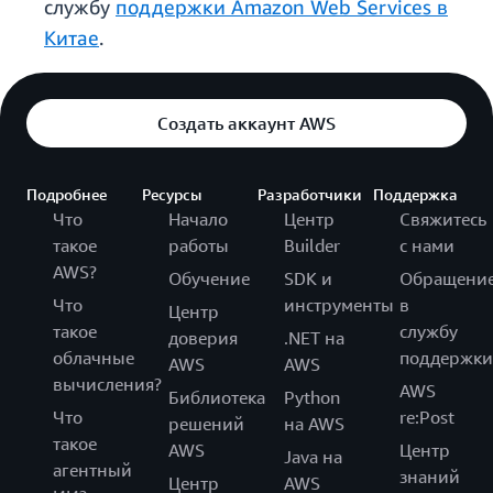
службу
поддержки Amazon Web Services в
Китае
.
Создать аккаунт AWS
Подробнее
Ресурсы
Разработчики
Поддержка
Что
Начало
Центр
Свяжитесь
такое
работы
Builder
с нами
AWS?
Обучение
SDK и
Обращени
Что
инструменты
в
Центр
такое
службу
доверия
.NET на
облачные
поддержки
AWS
AWS
вычисления?
AWS
Библиотека
Python
Что
re:Post
решений
на AWS
такое
AWS
Центр
Java на
агентный
знаний
Центр
AWS