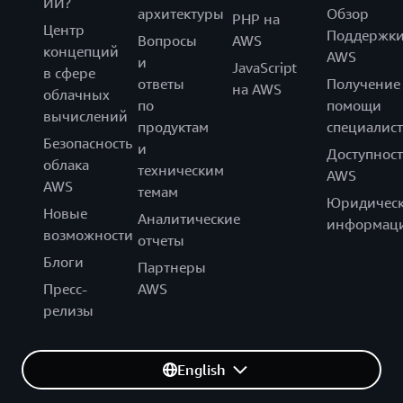
ИИ?
архитектуры
Обзор
PHP на
Центр
Поддержк
Вопросы
AWS
концепций
AWS
и
JavaScript
в сфере
ответы
Получение
на AWS
облачных
по
помощи
вычислений
продуктам
специалист
Безопасность
и
Доступност
облака
техническим
AWS
AWS
темам
Юридическ
Новые
Аналитические
информац
возможности
отчеты
Блоги
Партнеры
Пресс-
AWS
релизы
English