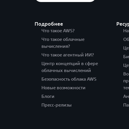
Подробнее
Ресу
Что такое AWS?
На
Что такое облачные
Об
вычисления?
Це
Что такое агентный ИИ?
Би
Центр концепций в сфере
Це
облачных вычислений
Во
Безопасность облака AWS
пр
Новые возможности
те
Блоги
Ан
Пресс-релизы
Па