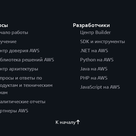
рсы
Разработчики
чало работы
Центр Builder
учение
SDK и инструменты
нтр доверия AWS
.NET на AWS
блиотека решений AWS
Python на AWS
нтр архитектуры
Java на AWS
просы и ответы по
PHP на AWS
одуктам и техническим
JavaScript на AWS
мам
алитические отчеты
ртнеры AWS
К началу