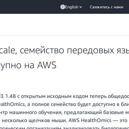
English
Свяжитесь с нами
Scale, семейство передовых я
тупно на AWS
SM3 1.4B с открытым исходным кодом теперь общедо
althOmics, а полное семейство будет доступно в б
нтр машинного обучения, предлагающий базовые м
в несколько щелчков мыши. AWS HealthOmics — это
огическим организациям анализировать биологиче