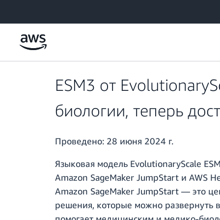
Перейти к главному контенту
ESM3 от Evolutionary
биологии, теперь дос
Проведено:
28 июня 2024 г.
Языковая модель EvolutionaryScale E
Amazon SageMaker JumpStart и AWS He
Amazon SageMaker JumpStart — это це
решения, которые можно развернуть 
помогает медицинским и медико-биол