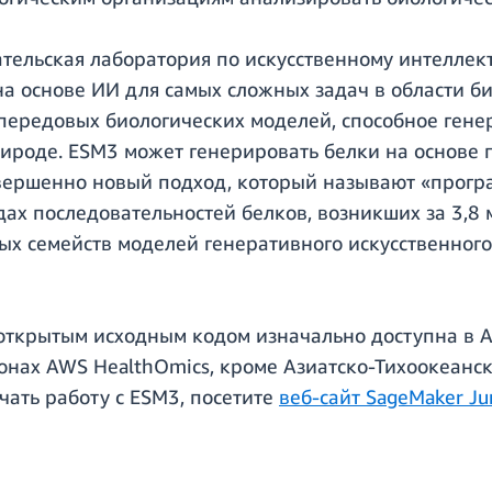
ательская лаборатория по искусственному интеллекту
 основе ИИ для самых сложных задач в области би
передовых биологических моделей, способное гене
ироде. ESM3 может генерировать белки на основе п
вершенно новый подход, который называют «прогр
ах последовательностей белков, возникших за 3,8 
х семейств моделей генеративного искусственного
с открытым исходным кодом изначально доступна в 
онах AWS HealthOmics, кроме Азиатско-Тихоокеанско
ачать работу с ESM3, посетите
веб-сайт SageMaker J