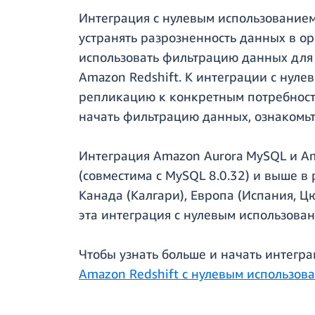
Интеграция с нулевым использование
устранять разрозненность данных в ор
использовать фильтрацию данных для 
Amazon Redshift. К интеграции с нул
репликацию к конкретным потребностя
начать фильтрацию данных, ознакомьт
Интеграция Amazon Aurora MySQL и Am
(совместима с MySQL 8.0.32) и выше в
Канада (Калгари), Европа (Испания, Ц
эта интеграция с нулевым использован
Чтобы узнать больше и начать интегр
Amazon Redshift с нулевым использов