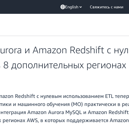
English
Свяжитесь с нами
rora и Amazon Redshift с н
в 8 дополнительных регионах
azon Redshift с нулевым использованием ETL тепе
тики и машинного обучения (МО) практически в ре
 интеграция Amazon Aurora MySQL и Amazon Redshif
 регионах AWS, в которых поддерживается Amazon 