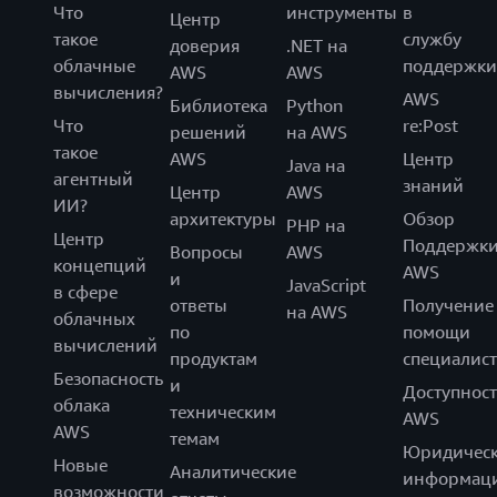
Что
инструменты
в
Центр
такое
службу
доверия
.NET на
облачные
поддержки
AWS
AWS
вычисления?
AWS
Библиотека
Python
Что
re:Post
решений
на AWS
такое
AWS
Центр
Java на
агентный
знаний
Центр
AWS
ИИ?
архитектуры
Обзор
PHP на
Центр
Поддержк
Вопросы
AWS
концепций
AWS
и
JavaScript
в сфере
ответы
Получение
на AWS
облачных
по
помощи
вычислений
продуктам
специалист
Безопасность
и
Доступност
облака
техническим
AWS
AWS
темам
Юридическ
Новые
Аналитические
информац
возможности