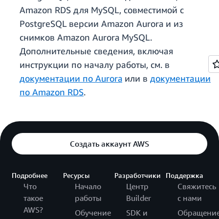
Amazon RDS для MySQL, совместимой с
PostgreSQL версии Amazon Aurora и из
снимков Amazon Aurora MySQL.
Дополнительные сведения, включая
инструкции по началу работы, см. в
документации по Aurora
или в
документации
по Amazon RDS
.
Создать аккаунт AWS
Подробнее
Ресурсы
Разработчики
Поддержка
Что
Начало
Центр
Свяжитесь
такое
работы
Builder
с нами
AWS?
Обучение
SDK и
Обращени