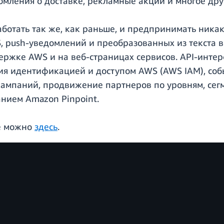
мления о доставке, рекламные акции и многое дру
ботать так же, как раньше, и предпринимать ника
 push-уведомлений и преобразованных из текста в
ержке AWS и на веб-страницах сервисов. API-инте
ия идентификацией и доступом AWS (AWS IAM), собы
ампаний, продвижение партнеров по уровням, сег
анием Amazon Pinpoint.
ие можно
здесь
.