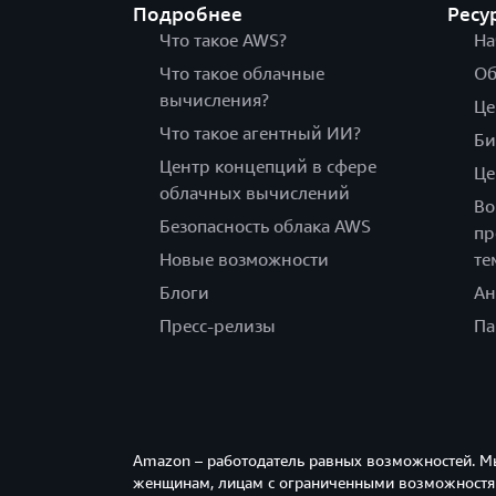
Подробнее
Ресу
Что такое AWS?
На
Что такое облачные
Об
вычисления?
Це
Что такое агентный ИИ?
Би
Центр концепций в сфере
Це
облачных вычислений
Во
Безопасность облака AWS
пр
Новые возможности
те
Блоги
Ан
Пресс-релизы
Па
Amazon – работодатель равных возможностей. М
женщинам, лицам с ограниченными возможностям