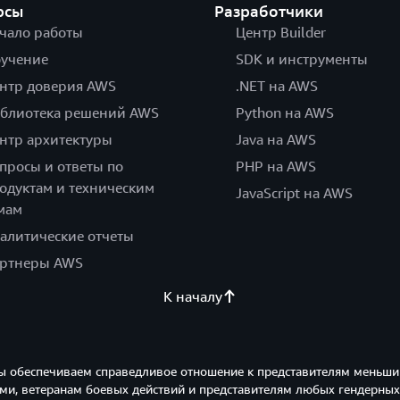
рсы
Разработчики
чало работы
Центр Builder
учение
SDK и инструменты
нтр доверия AWS
.NET на AWS
блиотека решений AWS
Python на AWS
нтр архитектуры
Java на AWS
просы и ответы по
PHP на AWS
одуктам и техническим
JavaScript на AWS
мам
алитические отчеты
ртнеры AWS
К началу
ы обеспечиваем справедливое отношение к представителям меньши
и, ветеранам боевых действий и представителям любых гендерных