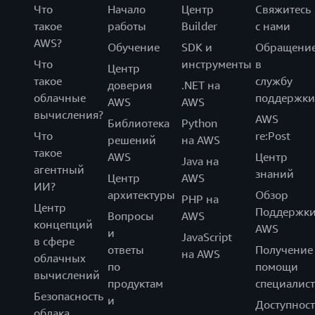
Что
Начало
Центр
Свяжитесь
такое
работы
Builder
с нами
AWS?
Обучение
SDK и
Обращени
Что
инструменты
в
Центр
такое
службу
доверия
.NET на
облачные
поддержки
AWS
AWS
вычисления?
AWS
Библиотека
Python
Что
re:Post
решений
на AWS
такое
AWS
Центр
Java на
агентный
знаний
Центр
AWS
ИИ?
архитектуры
Обзор
PHP на
Центр
Поддержк
Вопросы
AWS
концепций
AWS
и
JavaScript
в сфере
ответы
Получение
на AWS
облачных
по
помощи
вычислений
продуктам
специалист
Безопасность
и
Доступност
облака