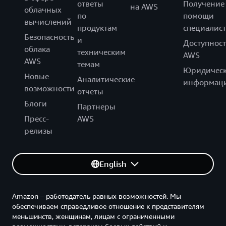
ответы
Получение
на AWS
облачных
по
помощи
вычислений
продуктам
специалист
Безопасность
и
Доступност
облака
техническим
AWS
AWS
темам
Юридическ
Новые
Аналитические
информац
возможности
отчеты
Блоги
Партнеры
Пресс-
AWS
релизы
English
Amazon – работодатель равных возможностей. Мы
обеспечиваем справедливое отношение к представителям
меньшинств, женщинам, лицам с ограниченными