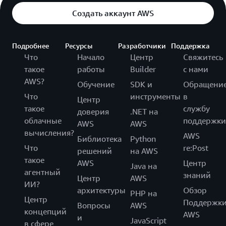
Создать аккаунт AWS
Подробнее
Ресурсы
Разработчики
Поддержка
Что
Начало
Центр
Свяжитесь
такое
работы
Builder
с нами
AWS?
Обучение
SDK и
Обращени
Что
инструменты
в
Центр
такое
службу
доверия
.NET на
облачные
поддержки
AWS
AWS
вычисления?
AWS
Библиотека
Python
Что
re:Post
решений
на AWS
такое
AWS
Центр
Java на
агентный
знаний
Центр
AWS
ИИ?
архитектуры
Обзор
PHP на
Центр
Поддержк
Вопросы
AWS
концепций
AWS
и
JavaScript
в сфере