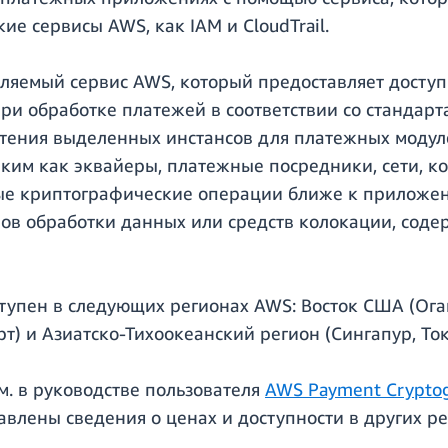
ие сервисы AWS, как IAM и CloudTrail.
вляемый сервис AWS, который предоставляет досту
и обработке платежей в соответствии со стандар
ретения выделенных инстансов для платежных модул
им как эквайеры, платежные посредники, сети, ко
ые криптографические операции ближе к приложен
тров обработки данных или средств колокации, со
тупен в следующих регионах AWS: Восток США (Ог
т) и Азиатско-Тихоокеанский регион (Сингапур, Ток
м. в руководстве пользователя
AWS Payment Crypto
авлены сведения о ценах и доступности в других ре