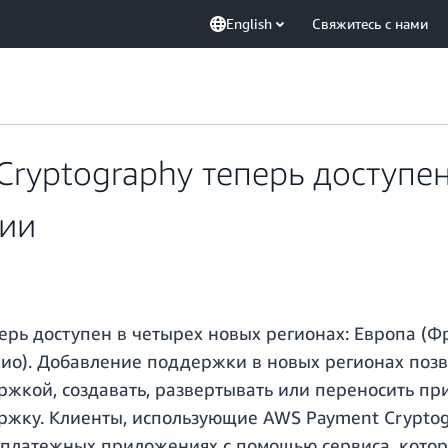
English
Свяжитесь с нами
ryptography теперь доступен
зии
ерь доступен в четырех новых регионах: Европа (Ф
кио). Добавление поддержки в новых регионах поз
жкой, создавать, развертывать или переносить пр
жку. Клиенты, использующие AWS Payment Cryptogr
платежных приложениях с помощью сервиса, котор