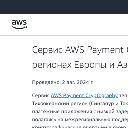
Перейти к главному контенту
Сервис AWS Payment C
регионах Европы и А
Проведено:
2 авг. 2024 г.
Сервис
AWS Payment Cryptography
теп
Тихоокеанский регион (Сингапур и То
платежные приложения с низкой задер
полагаясь на межрегиональную поддер
криптографические операции в своих 