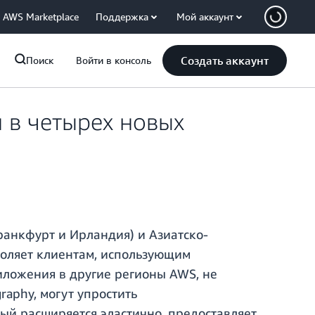
AWS Marketplace
Поддержка
Мой аккаунт
Создать аккаунт
Поиск
Войти в консоль
 в четырех новых
ранкфурт и Ирландия) и Азиатско-
воляет клиентам, использующим
иложения в другие регионы AWS, не
aphy, могут упростить
ый расширяется эластично, предоставляет