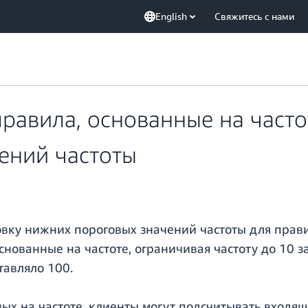
English
Свяжитесь с нами
равила, основанные на часто
ений частоты
ку нижних пороговых значений частоты для правил
снованные на частоте, ограничивая частоту до 10 з
тавляло 100.
х на частоте, клиенты могут подсчитывать входящ