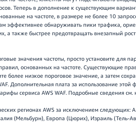
сов. Теперь в дополнение к существующим вариан
нованные на частоте, в размере не более 10 запро
там эффективнее обнаруживать пики трафика, орие
них, а также быстрее предотвращать внезапный рос
оговые значения частоты, просто установите для п
правил, основанных на частоте. Существующие прав
ите более низкое пороговое значение, а затем сохр
F. Дополнительная плата за использование этой ф
арифы сервиса AWS WAF. Подробные сведения см.
ческих регионах AWS за исключением следующих: А
ралия (Мельбурн), Европа (Цюрих), Израиль (Тель-Ав