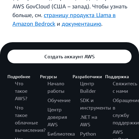
AWS GovCloud (США – запад). Чтобы узнать
больше, см.
страницу продукта Llama в
Amazon Bedrock
и
документацию
.
Создать аккаунт AWS
Подробнее
Ресурсы
Разработчики
Поддержка
Что
Начало
Центр
Свяжитесь
такое
работы
Builder
с нами
AWS?
Обучение
SDK и
Обращени
Что
инструменты
в
Центр
такое
службу
доверия
.NET на
облачные
поддержки
AWS
AWS
вычисления?
AWS
Библиотека
Python