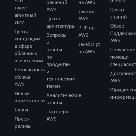
Что
re:Post
решений
на AWS
такое
AWS
Центр
Java на
агентный
знаний
Центр
AWS
ИИ?
архитектуры
Обзор
PHP на
Центр
Поддержк
Вопросы
AWS
концепций
AWS
и
JavaScript
в сфере
ответы
Получение
на AWS
облачных
по
помощи
вычислений
продуктам
специалист
Безопасность
и
Доступност
облака
техническим
AWS
AWS
темам
Юридическ
Новые
Аналитические
информац
возможности
отчеты
Блоги
Партнеры
Пресс-
AWS
релизы