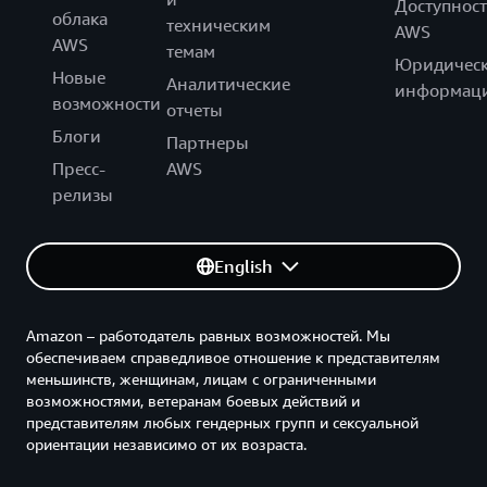
Доступност
облака
техническим
AWS
AWS
темам
Юридическ
Новые
Аналитические
информац
возможности
отчеты
Блоги
Партнеры
Пресс-
AWS
релизы
English
Amazon – работодатель равных возможностей. Мы
обеспечиваем справедливое отношение к представителям
меньшинств, женщинам, лицам с ограниченными
возможностями, ветеранам боевых действий и
представителям любых гендерных групп и сексуальной
ориентации независимо от их возраста.