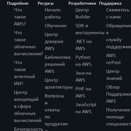
Подробнее
Ресурсы
Разработчики
Поддержка
Что
Начало
Центр
Свяжитесь
такое
работы
Builder
с нами
AWS?
Обучение
SDK и
Обращени
Что
инструменты
в
Центр
такое
службу
доверия
.NET на
облачные
поддержки
AWS
AWS
вычисления?
AWS
Библиотека
Python
Что
re:Post
решений
на AWS
такое
AWS
Центр
Java на
агентный
знаний
Центр
AWS
ИИ?
архитектуры
Обзор
PHP на
Центр
Поддержк
Вопросы
AWS
концепций
AWS
и
JavaScript
в сфере
ответы
Получение
на AWS
облачных
по
помощи
вычислений
продуктам
специалист
Безопасность
и