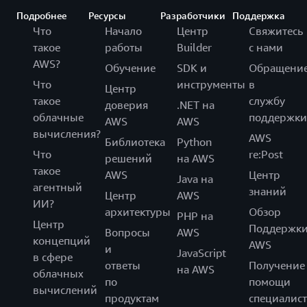
Подробнее
Ресурсы
Разработчики
Поддержка
Что
Начало
Центр
Свяжитесь
такое
работы
Builder
с нами
AWS?
Обучение
SDK и
Обращени
Что
инструменты
в
Центр
такое
службу
доверия
.NET на
облачные
поддержки
AWS
AWS
вычисления?
AWS
Библиотека
Python
Что
re:Post
решений
на AWS
такое
AWS
Центр
Java на
агентный
знаний
Центр
AWS
ИИ?
архитектуры
Обзор
PHP на
Центр
Поддержк
Вопросы
AWS
концепций
AWS
и
JavaScript
в сфере
ответы
Получение
на AWS
облачных
по
помощи
вычислений
продуктам
специалист