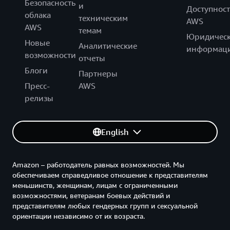
Безопасность
и
Доступност
облака
техническим
AWS
AWS
темам
Юридическ
Новые
Аналитические
информац
возможности
отчеты
Блоги
Партнеры
Пресс-
AWS
релизы
English
Amazon – работодатель равных возможностей. Мы
обеспечиваем справедливое отношение к представителям
меньшинств, женщинам, лицам с ограниченными
возможностями, ветеранам боевых действий и
представителям любых гендерных групп и сексуальной
ориентации независимо от их возраста.