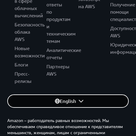
в сфере
ответы
Получение
на AWS
облачных
по
помощи
вычислений
продуктам
специалист
Безопасность
и
Доступност
облака
техническим
AWS
AWS
темам
Юридическ
Новые
Аналитические
информац
возможности
отчеты
Блоги
Партнеры
Пресс-
AWS
релизы
English
Amazon – работодатель равных возможностей. Мы
обеспечиваем справедливое отношение к представителям
меньшинств, женщинам, лицам с ограниченными