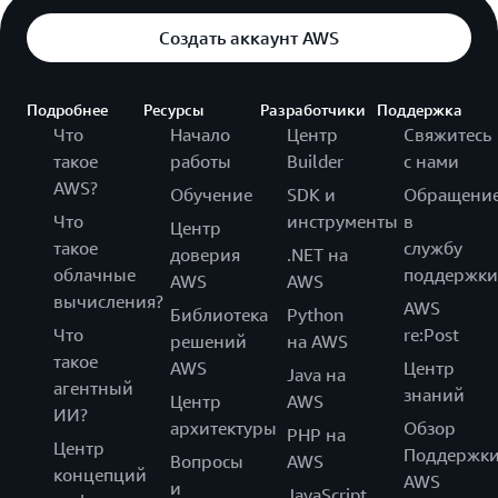
Создать аккаунт AWS
Подробнее
Ресурсы
Разработчики
Поддержка
Что
Начало
Центр
Свяжитесь
такое
работы
Builder
с нами
AWS?
Обучение
SDK и
Обращени
Что
инструменты
в
Центр
такое
службу
доверия
.NET на
облачные
поддержки
AWS
AWS
вычисления?
AWS
Библиотека
Python
Что
re:Post
решений
на AWS
такое
AWS
Центр
Java на
агентный
знаний
Центр
AWS
ИИ?
архитектуры
Обзор
PHP на
Центр
Поддержк
Вопросы
AWS
концепций
AWS
и
JavaScript