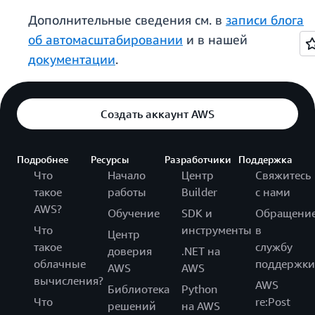
Дополнительные сведения см. в
записи блога
об автомасштабировании
и в нашей
документации
.
Создать аккаунт AWS
Подробнее
Ресурсы
Разработчики
Поддержка
Что
Начало
Центр
Свяжитесь
такое
работы
Builder
с нами
AWS?
Обучение
SDK и
Обращени
Что
инструменты
в
Центр
такое
службу
доверия
.NET на
облачные
поддержки
AWS
AWS
вычисления?
AWS
Библиотека
Python
Что
re:Post
решений
на AWS