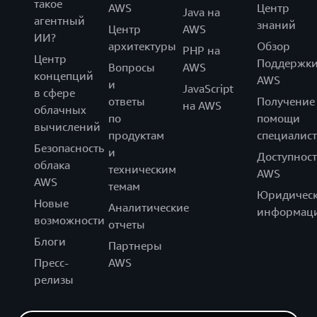
такое
AWS
Центр
Java на
агентный
знаний
Центр
AWS
ИИ?
архитектуры
Обзор
PHP на
Центр
Поддержк
Вопросы
AWS
концепций
AWS
и
JavaScript
в сфере
ответы
Получение
на AWS
облачных
по
помощи
вычислений
продуктам
специалист
Безопасность
и
Доступност
облака
техническим
AWS
AWS
темам
Юридическ
Новые
Аналитические
информац
возможности
отчеты
Блоги
Партнеры
Пресс-
AWS
релизы