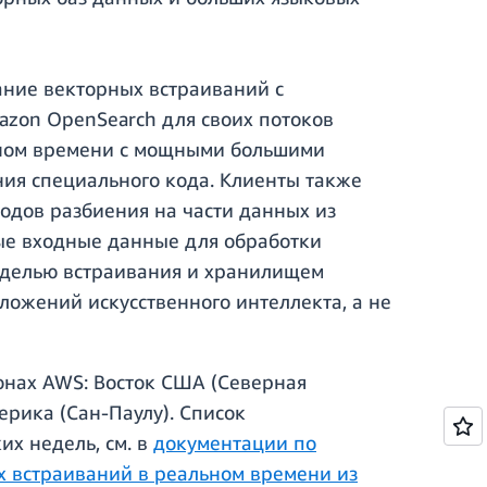
ание векторных встраиваний с
azon OpenSearch для своих потоков
ьном времени с мощными большими
ния специального кода. Клиенты также
одов разбиения на части данных из
ые входные данные для обработки
оделью встраивания и хранилищем
ложений искусственного интеллекта, а не
онах AWS: Восток США (Северная
рика (Сан-Паулу). Список
х недель, см. в
документации по
ых встраиваний в реальном времени из