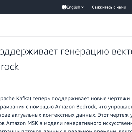
English
Свяжитесь с нами
оддерживает генерацию вект
rock
pache Kafka) теперь поддерживает новые чертежи M
раивания с помощью Amazon Bedrock, что упрощае
нове актуальных контекстных данных. Этот чертеж
в Amazon MSK в модели генеративного искусственн
еграции потоков данных в реальном времени, вект