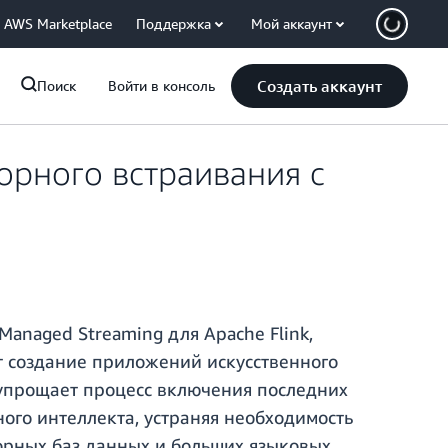
AWS Marketplace
Поддержка
Мой аккаунт
Создать аккаунт
Поиск
Войти в консоль
орного встраивания с
anaged Streaming для Apache Flink,
т создание приложений искусственного
 упрощает процесс включения последних
ого интеллекта, устраняя необходимость
орных баз данных и больших языковых