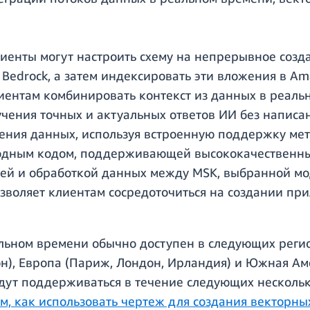
енты могут настроить схему на непрерывное созд
Bedrock, а затем индексировать эти вложения в Am
лиентам комбинировать контекст из данных в реал
чения точных и актуальных ответов ИИ без написа
ения данных, используя встроенную поддержку мет
ходным кодом, поддерживающей высококачественн
ией и обработкой данных между MSK, выбранной м
зволяет клиентам сосредоточиться на создании при
альном времени обычно доступен в следующих реги
н), Европа (Париж, Лондон, Ирландия) и Южная Аме
дут поддерживаться в течение следующих нескольки
ом, как использовать чертеж для создания векторн