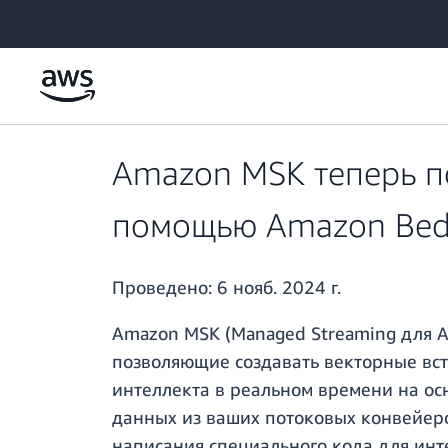
Перейти к главному контенту
Amazon MSK теперь п
помощью Amazon Bed
Проведено:
6 нояб. 2024 г.
Amazon MSK (Managed Streaming для A
позволяющие создавать векторные вст
интеллекта в реальном времени на ос
данных из ваших потоковых конвейеро
написания специального кода для инт