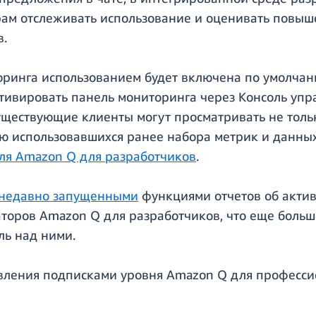
м отслеживать использование и оценивать повыше
в.
торинга использованием будет включена по умолч
тивировать панель мониторинга через Консоль упр
уществующие клиенты могут просматривать не тол
ию использовавшихся ранее набора метрик и данных
еля Amazon Q для разработчиков
.
недавно запущенными
функциями отчетов об актив
торов Amazon Q для разработчиков, что еще боль
ль над ними.
вления подписками уровня Amazon Q для професси