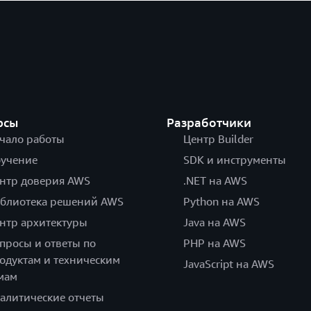
рсы
Разработчики
чало работы
Центр Builder
учение
SDK и инструменты
нтр доверия AWS
.NET на AWS
блиотека решений AWS
Python на AWS
нтр архитектуры
Java на AWS
просы и ответы по
PHP на AWS
одуктам и техническим
JavaScript на AWS
мам
алитические отчеты