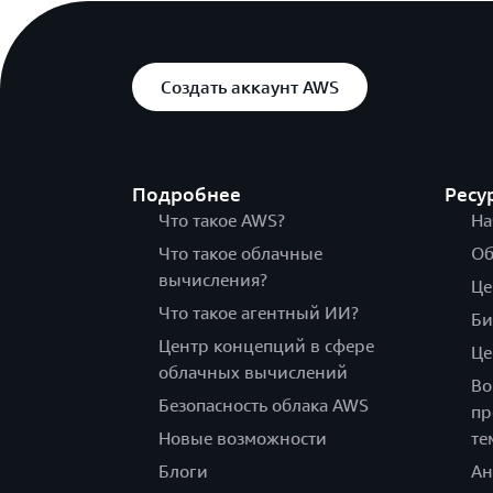
Создать аккаунт AWS
Подробнее
Ресу
Что такое AWS?
На
Что такое облачные
Об
вычисления?
Це
Что такое агентный ИИ?
Би
Центр концепций в сфере
Це
облачных вычислений
Во
Безопасность облака AWS
пр
Новые возможности
те
Блоги
Ан