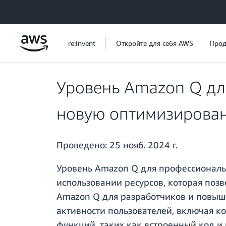
Перейти к главному контенту
re:Invent
Откройте для себя AWS
Прод
Уровень Amazon Q дл
новую оптимизирован
Проведено:
25 нояб. 2024 г.
Уровень Amazon Q для профессиональ
использовании ресурсов, которая поз
Amazon Q для разработчиков и повыша
активности пользователей, включая ко
функций, таких как встроенный код и 