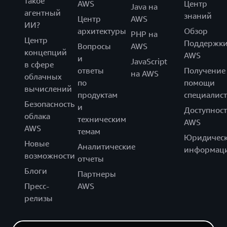
такое
AWS
Центр
Java на
агентный
знаний
Центр
AWS
ИИ?
архитектуры
Обзор
PHP на
Центр
Поддержк
Вопросы
AWS
концепций
AWS
и
JavaScript
в сфере
ответы
Получение
на AWS
облачных
по
помощи
вычислений
продуктам
специалист
Безопасность
и
Доступност
облака
техническим
AWS
AWS
темам
Юридическ
Новые
Аналитические
информац
возможности
отчеты
Блоги
Партнеры
Пресс-
AWS
релизы