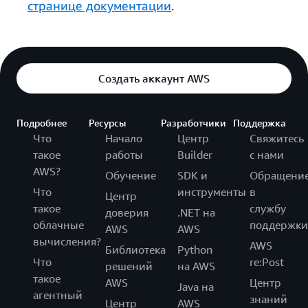
странице документации
.
Создать аккаунт AWS
Подробнее
Ресурсы
Разработчики
Поддержка
Что
Начало
Центр
Свяжитесь
такое
работы
Builder
с нами
AWS?
Обучение
SDK и
Обращени
Что
инструменты
в
Центр
такое
службу
доверия
.NET на
облачные
поддержки
AWS
AWS
вычисления?
AWS
Библиотека
Python
Что
re:Post
решений
на AWS
такое
AWS
Центр
Java на
агентный
знаний
Центр
AWS