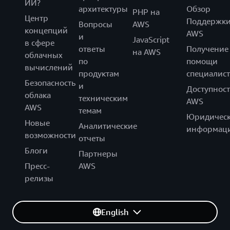
ИИ?
архитектуры
Обзор
PHP на
Центр
Поддержк
Вопросы
AWS
концепций
AWS
и
JavaScript
в сфере
ответы
Получение
на AWS
облачных
по
помощи
вычислений
продуктам
специалист
Безопасность
и
Доступност
облака
техническим
AWS
AWS
темам
Юридическ
Новые
Аналитические
информац
возможности
отчеты
Блоги
Партнеры
Пресс-
AWS
релизы
English