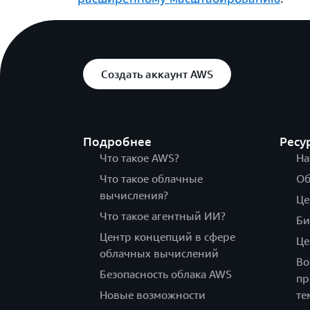
Создать аккаунт AWS
Подробнее
Ресу
Что такое AWS?
На
Что такое облачные
Об
вычисления?
Це
Что такое агентный ИИ?
Би
Центр концепций в сфере
Це
облачных вычислений
Во
Безопасность облака AWS
пр
Новые возможности
те