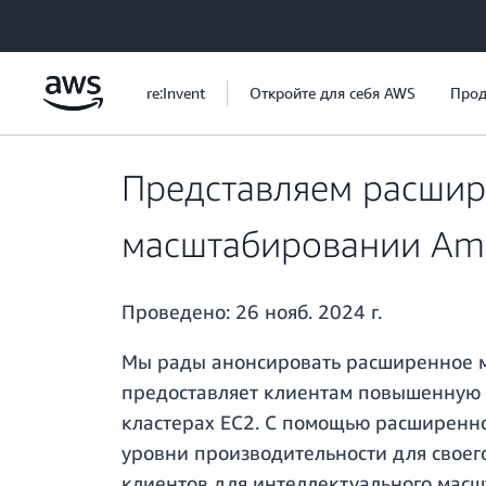
Перейти к главному контенту
re:Invent
Откройте для себя AWS
Прод
Представляем расшир
масштабировании Am
Проведено:
26 нояб. 2024 г.
Мы рады анонсировать расширенное 
предоставляет клиентам повышенную 
кластерах EC2. С помощью расширенно
уровни производительности для своег
клиентов для интеллектуального масш