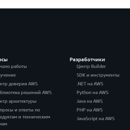
рсы
Разработчики
чало работы
Центр Builder
учение
SDK и инструменты
нтр доверия AWS
.NET на AWS
блиотека решений AWS
Python на AWS
нтр архитектуры
Java на AWS
просы и ответы по
PHP на AWS
одуктам и техническим
JavaScript на AWS
мам