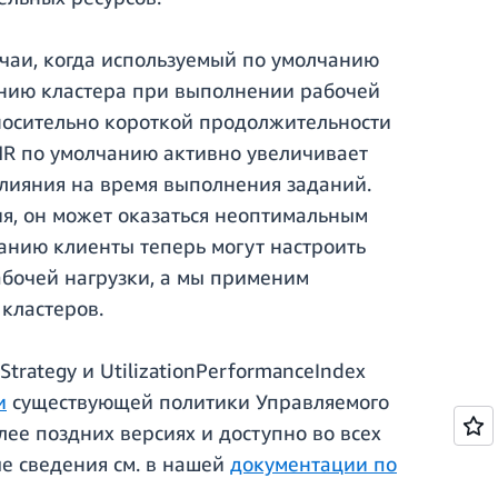
чаи, когда используемый по умолчанию
нию кластера при выполнении рабочей
тносительно короткой продолжительности
MR по умолчанию активно увеличивает
влияния на время выполнения заданий.
ия, он может оказаться неоптимальным
анию клиенты теперь могут настроить
абочей нагрузки, а мы применим
кластеров.
rategy и UtilizationPerformanceIndex
и
существующей политики Управляемого
ее поздних версиях и доступно во всех
е сведения см. в нашей
документации по