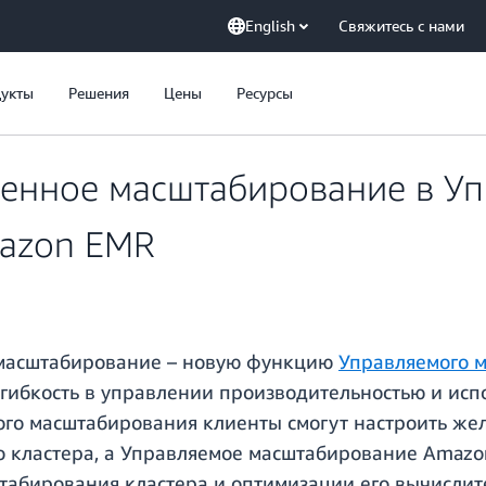
English
Свяжитесь с нами
укты
Решения
Цены
Ресурсы
енное масштабирование в У
azon EMR
масштабирование – новую функцию
Управляемого 
гибкость в управлении производительностью и исп
го масштабирования клиенты смогут настроить же
о кластера, а Управляемое масштабирование Amazo
табирования кластера и оптимизации его вычислит