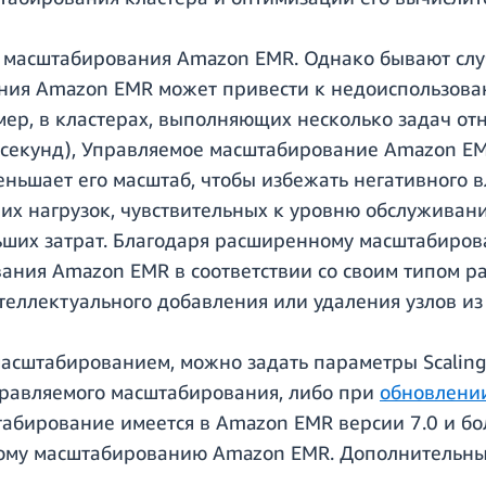
о масштабирования Amazon EMR. Однако бывают слу
ния Amazon EMR может привести к недоиспользова
мер, в кластерах, выполняющих несколько задач о
0 секунд), Управляемое масштабирование Amazon E
еньшает его масштаб, чтобы избежать негативного 
чих нагрузок, чувствительных к уровню обслуживан
ьших затрат. Благодаря расширенному масштабиров
ния Amazon EMR в соответствии со своим типом р
ллектуального добавления или удаления узлов из 
сштабированием, можно задать параметры ScalingSt
равляемого масштабирования, либо при
обновлени
бирование имеется в Amazon EMR версии 7.0 и бол
емому масштабированию Amazon EMR. Дополнительны