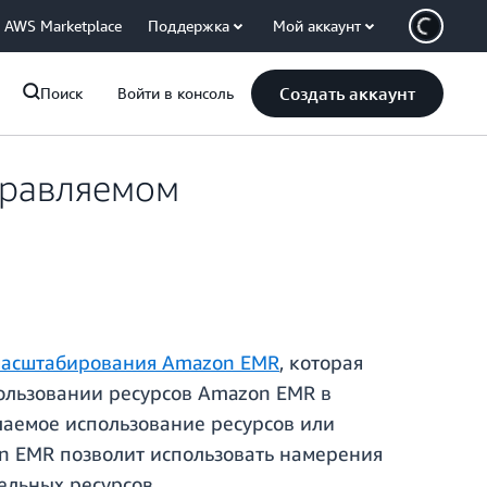
AWS Marketplace
Поддержка
Мой аккаунт
Создать аккаунт
Поиск
Войти в консоль
правляемом
масштабирования Amazon EMR
, которая
ользовании ресурсов Amazon EMR в
лаемое использование ресурсов или
n EMR позволит использовать намерения
ельных ресурсов.