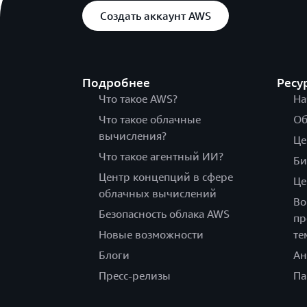
Создать аккаунт AWS
Подробнее
Ресу
Что такое AWS?
На
Что такое облачные
Об
вычисления?
Це
Что такое агентный ИИ?
Би
Центр концепций в сфере
Це
облачных вычислений
Во
Безопасность облака AWS
пр
Новые возможности
те
Блоги
Ан
Пресс-релизы
Па