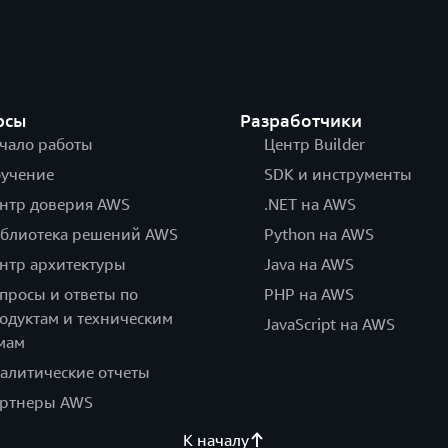
рсы
Разработчики
чало работы
Центр Builder
учение
SDK и инструменты
нтр доверия AWS
.NET на AWS
блиотека решений AWS
Python на AWS
нтр архитектуры
Java на AWS
просы и ответы по
PHP на AWS
одуктам и техническим
JavaScript на AWS
мам
алитические отчеты
ртнеры AWS
К началу