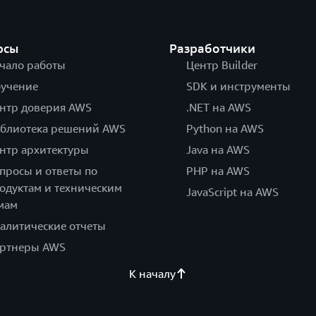
рсы
Разработчики
чало работы
Центр Builder
учение
SDK и инструменты
нтр доверия AWS
.NET на AWS
блиотека решений AWS
Python на AWS
нтр архитектуры
Java на AWS
просы и ответы по
PHP на AWS
одуктам и техническим
JavaScript на AWS
мам
алитические отчеты
ртнеры AWS
К началу