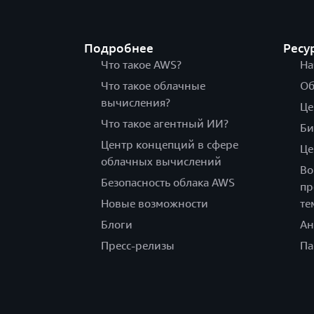
Подробнее
Ресу
Что такое AWS?
На
Что такое облачные
Об
вычисления?
Це
Что такое агентный ИИ?
Би
Центр концепций в сфере
Це
облачных вычислений
Во
Безопасность облака AWS
пр
Новые возможности
те
Блоги
Ан
Пресс-релизы
Па