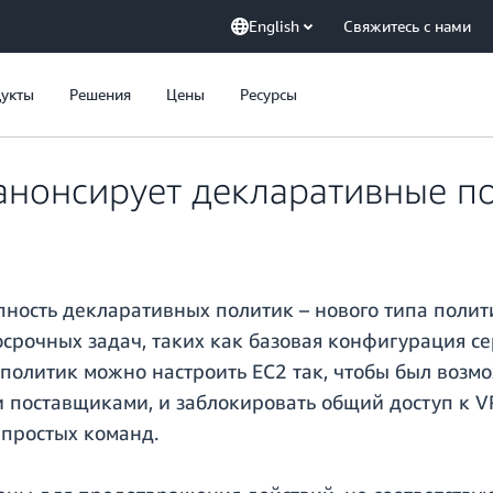
English
Свяжитесь с нами
укты
Решения
Цены
Ресурсы
 анонсирует декларативные п
ность декларативных политик – нового типа полит
рочных задач, таких как базовая конфигурация с
олитик можно настроить EC2 так, чтобы был возмо
поставщиками, и заблокировать общий доступ к VP
 простых команд.