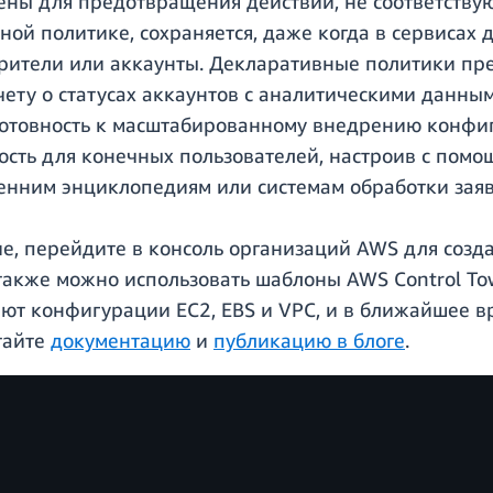
ны для предотвращения действий, не соответству
ой политике, сохраняется, даже когда в сервисах 
рители или аккаунты. Декларативные политики пр
тчету о статусах аккаунтов с аналитическими данн
 готовность к масштабированному внедрению конфи
ость для конечных пользователей, настроив с пом
енним энциклопедиям или системам обработки заяв
ие, перейдите в консоль организаций AWS для соз
также можно использовать шаблоны AWS Control Tow
т конфигурации EC2, EBS и VPC, и в ближайшее в
тайте
документацию
и
публикацию в блоге
.