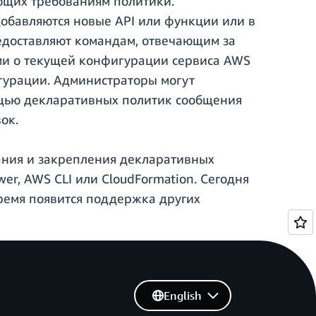
ющих требованиям политики.
добавляются новые API или функции или в
едоставляют командам, отвечающим за
ыми о текущей конфигурации сервиса AWS
гурации. Администраторы могут
ощью декларативных политик сообщения
ок.
дания и закрепления декларативных
er, AWS CLI или CloudFormation. Сегодня
ремя появится поддержка других
English