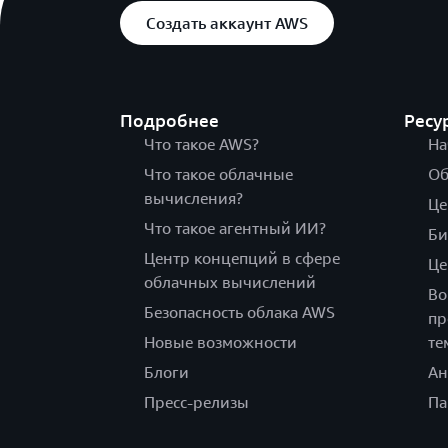
Создать аккаунт AWS
Подробнее
Ресу
Что такое AWS?
На
Что такое облачные
Об
вычисления?
Це
Что такое агентный ИИ?
Би
Центр концепций в сфере
Це
облачных вычислений
Во
Безопасность облака AWS
пр
Новые возможности
те
Блоги
Ан
Пресс-релизы
Па