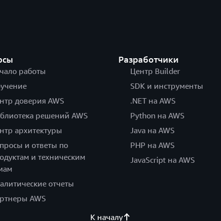
рсы
Разработчики
чало работы
Центр Builder
учение
SDK и инструменты
нтр доверия AWS
.NET на AWS
блиотека решений AWS
Python на AWS
нтр архитектуры
Java на AWS
просы и ответы по
PHP на AWS
одуктам и техническим
JavaScript на AWS
мам
алитические отчеты
ртнеры AWS
К началу