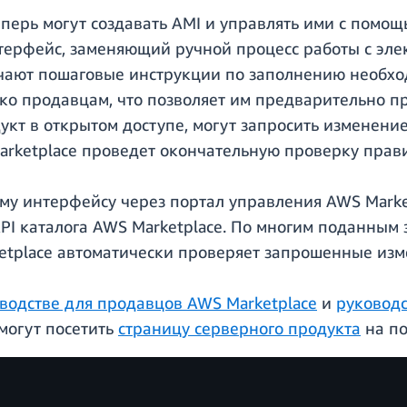
перь могут создавать AMI и управлять ими с помо
терфейс, заменяющий ручной процесс работы с эл
ают пошаговые инструкции по заполнению необхо
ко продавцам, что позволяет им предварительно пр
укт в открытом доступе, могут запросить изменени
arketplace проведет окончательную проверку прав
ому интерфейсу через портал управления AWS Marke
I каталога AWS Marketplace. По многим поданным 
ketplace автоматически проверяет запрошенные изм
водстве для продавцов AWS Marketplace
и
руководс
могут посетить
страницу серверного продукта
на по