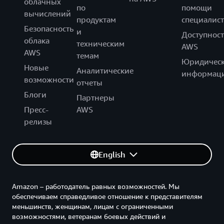
облачных
по
помощи
вычислений
продуктам
специалист
Безопасность
и
Доступност
облака
техническим
AWS
AWS
темам
Юридическ
Новые
Аналитические
информац
возможности
отчеты
Блоги
Партнеры
Пресс-
AWS
релизы
English
Amazon – работодатель равных возможностей. Мы
обеспечиваем справедливое отношение к представителям
меньшинств, женщинам, лицам с ограниченными
возможностями, ветеранам боевых действий и