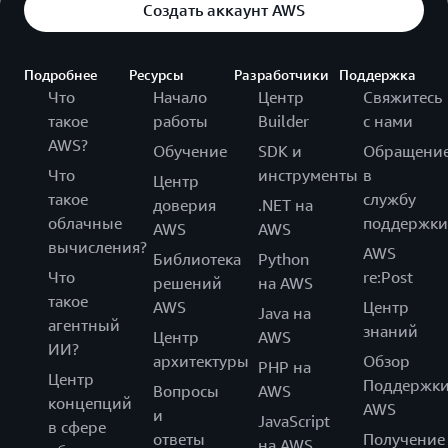
Создать аккаунт AWS
Подробнее
Ресурсы
Разработчики
Поддержка
Что
Начало
Центр
Свяжитесь
такое
работы
Builder
с нами
AWS?
Обучение
SDK и
Обращени
Что
инструменты
в
Центр
такое
службу
доверия
.NET на
облачные
поддержки
AWS
AWS
вычисления?
AWS
Библиотека
Python
Что
re:Post
решений
на AWS
такое
AWS
Центр
Java на
агентный
знаний
Центр
AWS
ИИ?
архитектуры
Обзор
PHP на
Центр
Поддержк
Вопросы
AWS
концепций
AWS
и
JavaScript
в сфере
ответы
Получение
на AWS