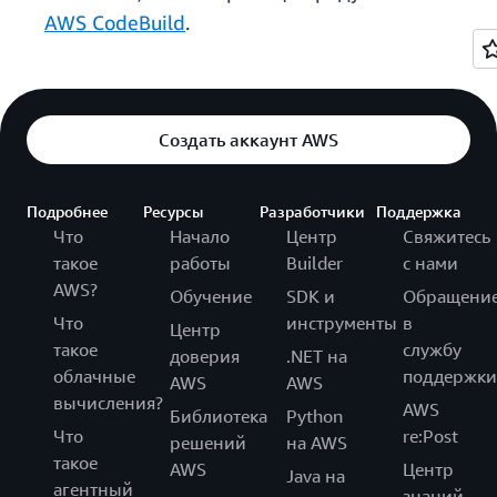
AWS CodeBuild
.
Создать аккаунт AWS
Подробнее
Ресурсы
Разработчики
Поддержка
Что
Начало
Центр
Свяжитесь
такое
работы
Builder
с нами
AWS?
Обучение
SDK и
Обращени
Что
инструменты
в
Центр
такое
службу
доверия
.NET на
облачные
поддержки
AWS
AWS
вычисления?
AWS
Библиотека
Python
Что
re:Post
решений
на AWS
такое
AWS
Центр
Java на
агентный
знаний