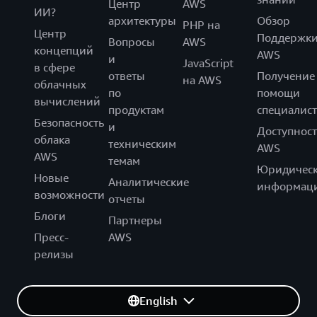
Центр
AWS
ИИ?
архитектуры
Обзор
PHP на
Центр
Поддержк
Вопросы
AWS
концепций
AWS
и
JavaScript
в сфере
ответы
Получение
на AWS
облачных
по
помощи
вычислений
продуктам
специалист
Безопасность
и
Доступност
облака
техническим
AWS
AWS
темам
Юридическ
Новые
Аналитические
информац
возможности
отчеты
Блоги
Партнеры
Пресс-
AWS
релизы
English