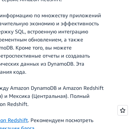
ю информацию по множеству приложений
начительную экономию и эффективность
ержку SQL, встроенную интеграцию
крементным обновлением, а также
oDB. Кроме того, вы можете
ретроспективные отчеты и создавать
ических данных из DynamoDB. Эта
ания кода.
ежду Amazon DynamoDB и Amazon Redshift
я) и Мексика (Центральная). Полный
n Redshift.
on Redshift
. Рекомендуем посмотреть
ликации блога
.