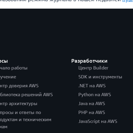
рсы
Разработчики
чало работы
Центр Builder
учение
SDK и инструменты
нтр доверия AWS
.NET на AWS
блиотека решений AWS
Python на AWS
нтр архитектуры
Java на AWS
просы и ответы по
PHP на AWS
одуктам и техническим
JavaScript на AWS
мам