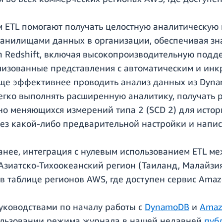
м ETL помогают получать целостную аналитическу
хранилищами данных в организации, обеспечивая з
 Redshift, включая высокопроизводительную подд
лизованные представления с автоматическим и ин
ще эффективнее проводить анализ данных из Dynam
егко выполнять расширенную аналитику, получать 
о меняющихся измерений типа 2 (SCD 2) для истор
без какой-либо предварительной настройки и напис
нее, интеграция с нулевым использованием ETL м
 Азиатско-Тихоокеанский регион (Таиланд, Малайзи
 таблице регионов AWS, где доступен сервис Amazo
руководствами по началу работы с
DynamoDB
и
Amaz
льзовании режима журнала в нашей недавней
пуб