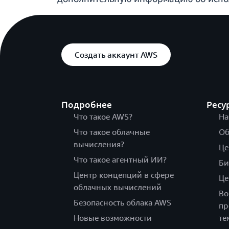
Создать аккаунт AWS
Подробнее
Ресу
Что такое AWS?
На
Что такое облачные
Об
вычисления?
Це
Что такое агентный ИИ?
Би
Центр концепций в сфере
Це
облачных вычислений
Во
Безопасность облака AWS
пр
Новые возможности
те