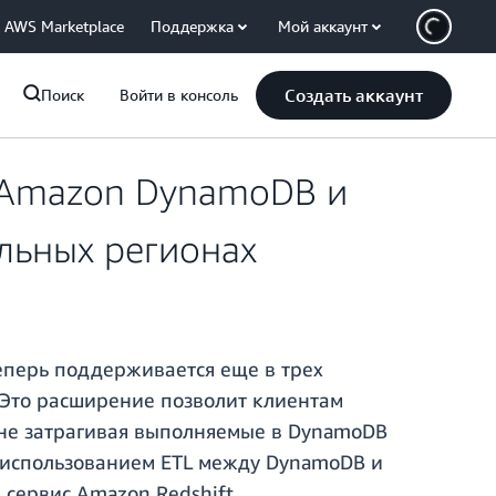
AWS Marketplace
Поддержка
Мой аккаунт
Создать аккаунт
Поиск
Войти в консоль
у Amazon DynamoDB и
ельных регионах
еперь поддерживается еще в трех
. Это расширение позволит клиентам
 не затрагивая выполняемые в DynamoDB
м использованием ETL между DynamoDB и
 сервис Amazon Redshift.