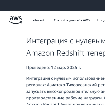
Перейти к главному контенту
re:Invent
Откройте для себя AWS
Прод
Интеграция с нулевы
Amazon Redshift тепе
Проведено:
12 мар. 2025 г.
Интеграция с нулевым использование
регионах: Азиатско-Тихоокеанский ре
запускать высокопроизводительную а
производственные рабочие нагрузки. 
Amazon Redshift будет поддерживаться