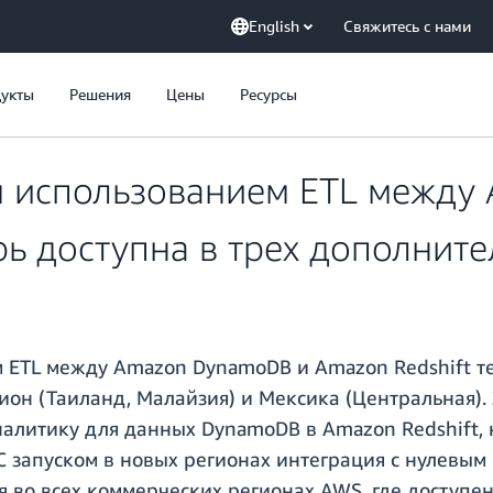
English
Свяжитесь с нами
укты
Решения
Цены
Ресурсы
м использованием ETL межд
рь доступна в трех дополнит
м ETL между Amazon DynamoDB и Amazon Redshift т
гион (Таиланд, Малайзия) и Мексика (Центральная)
налитику для данных DynamoDB в Amazon Redshift,
С запуском в новых регионах интеграция с нулевы
 во всех коммерческих регионах AWS, где доступен