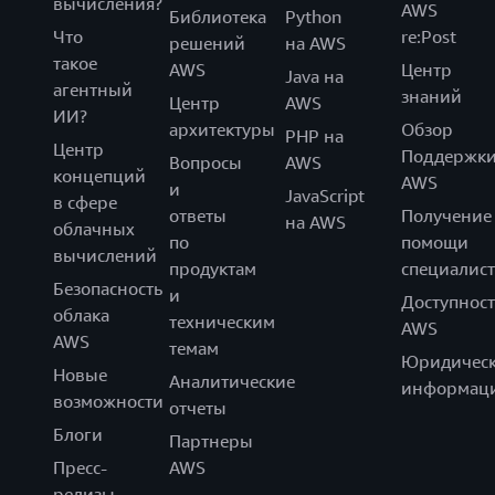
вычисления?
AWS
Библиотека
Python
Что
re:Post
решений
на AWS
такое
AWS
Центр
Java на
агентный
знаний
Центр
AWS
ИИ?
архитектуры
Обзор
PHP на
Центр
Поддержк
Вопросы
AWS
концепций
AWS
и
JavaScript
в сфере
ответы
Получение
на AWS
облачных
по
помощи
вычислений
продуктам
специалист
Безопасность
и
Доступност
облака
техническим
AWS
AWS
темам
Юридическ
Новые
Аналитические
информац
возможности
отчеты
Блоги
Партнеры
Пресс-
AWS
релизы