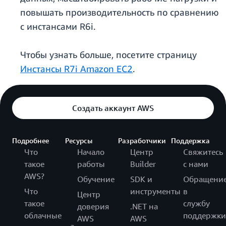
повышать производительность по сравнению
с инстансами R6i.
Чтобы узнать больше, посетите страницу
Инстансы R7i Amazon EC2
.
Создать аккаунт AWS
Подробнее
Ресурсы
Разработчики
Поддержка
Что
Начало
Центр
Свяжитесь
такое
работы
Builder
с нами
AWS?
Обучение
SDK и
Обращени
Что
инструменты
в
Центр
такое
службу
доверия
.NET на
облачные
поддержки
AWS
AWS