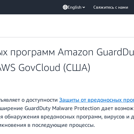
English
Свяжитесь с нами
ых программ Amazon GuardDut
AWS GovCloud (США)
бъявляет о доступности
Защиты от вредоносных про
ширение GuardDuty Malware Protection дает возмож
я обнаружения вредоносных программ, вирусов и д
никновения в последующие процессы.