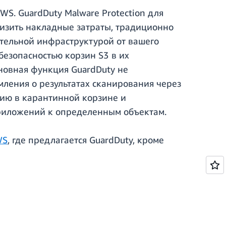
S. GuardDuty Malware Protection для
низить накладные затраты, традиционно
тельной инфраструктурой от вашего
езопасностью корзин S3 в их
сновная функция GuardDuty не
ления о результатах сканирования через
ию в карантинной корзине и
приложений к определенным объектам.
WS
, где предлагается GuardDuty, кроме