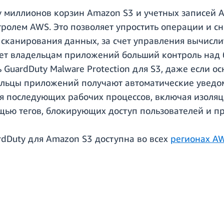
 миллионов корзин Amazon S3 и учетных записей AW
ролем AWS. Это позволяет упростить операции и с
сканирования данных, за счет управления вычисли
ет владельцам приложений больший контроль над б
 GuardDuty Malware Protection для S3, даже если о
ельцы приложений получают автоматические уведом
я последующих рабочих процессов, включая изоляц
щью тегов, блокирующих доступ пользователей и 
dDuty для Amazon S3 доступна во всех
регионах A