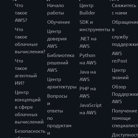
Что
Начало
Центр
Свяжитесь
такое
работы
Builder
с нами
AWS?
Обучение
SDK и
Обращени
Что
инструменты
в
Центр
такое
службу
доверия
.NET на
облачные
поддержки
AWS
AWS
вычисления?
AWS
Библиотека
Python
Что
re:Post
решений
на AWS
такое
AWS
Центр
Java на
агентный
знаний
Центр
AWS
ИИ?
архитектуры
Обзор
PHP на
Центр
Поддержк
Вопросы
AWS
концепций
AWS
и
JavaScript
в сфере
ответы
Получение
на AWS
облачных
по
помощи
вычислений
продуктам
специалист
Безопасность
и
Доступност