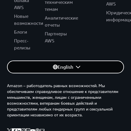
облака
техническим
AWS
AWS
темам
Юридическ
Новые
Аналитические
информац
возможности
отчеты
Блоги
Партнеры
Пресс-
AWS
релизы
English
Amazon – работодатель равных возможностей. Мы
обеспечиваем справедливое отношение к представителям
меньшинств, женщинам, лицам с ограниченными
возможностями, ветеранам боевых действий и
представителям любых гендерных групп и сексуальной
ориентации независимо от их возраста.