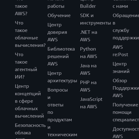
такое
работы
Builder
с нами
AWS?
Обучение
SDK и
Обращени
Что
инструменты
в
Центр
такое
службу
доверия
.NET на
облачные
поддержки
AWS
AWS
вычисления?
AWS
Библиотека
Python
Что
re:Post
решений
на AWS
такое
AWS
Центр
Java на
агентный
знаний
Центр
AWS
ИИ?
архитектуры
Обзор
PHP на
Центр
Поддержк
Вопросы
AWS
концепций
AWS
и
JavaScript
в сфере
ответы
Получение
на AWS
облачных
по
помощи
вычислений
продуктам
специалист
Безопасность
и
Доступност
облака
техническим
AWS