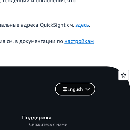
 тенденции и отклонения, что
альные адреса QuickSight см.
здесь
.
ия см. в документации по
настройкам
English
Поддержка
Свяжитесь с нами