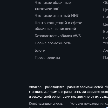
Что такое облачные
Об
вычисления?
Це
Что такое агентный ИИ?
Би
Центр концепций в сфере
Це
облачных вычислений
Во
Безопасность облака AWS
пр
Новые возможности
те
Блоги
Ан
Пресс-релизы
Па
Amazon – работодатель равных возможностей. М
женщинам, лицам с ограниченными возможностям
и сексуальной ориентации независимо от их возра
Конфиденциальность
Условия пользования с