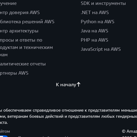
учение
SDK и инструменты
нтр доверия AWS
.NET на AWS
блиотека решений AWS
Python на AWS
нтр архитектуры
Java на AWS
просы и ответы по
PHP на AWS
одуктам и техническим
JavaScript на AWS
мам
алитические отчеты
ртнеры AWS
К началу
ы обеспечиваем справедливое отношение к представителям меньши
и, ветеранам боевых действий и представителям любых гендерных
ста.
айтом
© Amazo