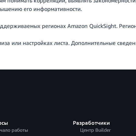
ям понимать корреляции, выявлять закономерности,
овышению его информативности.
оддерживаемых регионах Amazon QuickSight. Регион
лиза или настройках листа. Дополнительные сведен
рсы
Разработчики
чало работы
Центр Builder