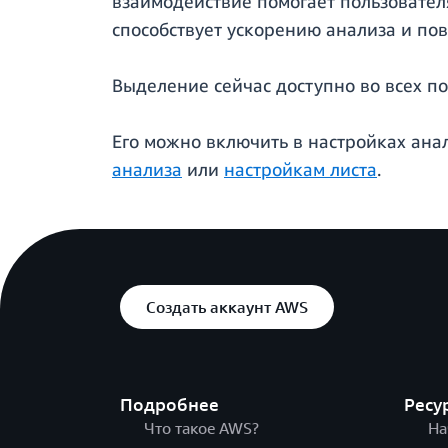
взаимодействие помогает пользовател
способствует ускорению анализа и п
Выделение сейчас доступно во всех п
Его можно включить в настройках ана
анализа
или
настройкам листа
.
Создать аккаунт AWS
Подробнее
Ресу
Что такое AWS?
На