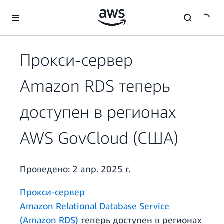
Перейти к главному контенту
Прокси-сервер
Amazon RDS теперь
доступен в регионах
AWS GovCloud (США)
Проведено:
2 апр. 2025 г.
Прокси-сервер
Amazon Relational Database Service
(Amazon RDS)
теперь доступен в регионах