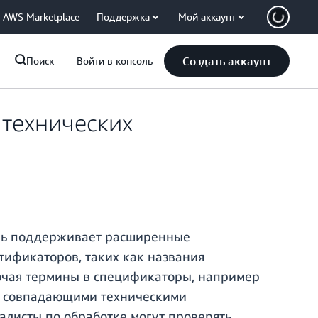
AWS Marketplace
Поддержка
Мой аккаунт
Создать аккаунт
Поиск
Войти в консоль
 технических
перь поддерживает расширенные
тификаторов, таких как названия
лючая термины в спецификаторы, например
чно совпадающими техническими
алисты по обработке могут проверять