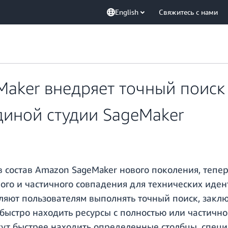
English
Свяжитесь с нами
aker внедряет точный поиск
диной студии SageMaker
в состав Amazon SageMaker нового поколения, те
ого и частичного совпадения для технических иден
оляют пользователям выполнять точный поиск, зак
ет быстро находить ресурсы с полностью или части
гут быстрее находить определенные столбцы, специ