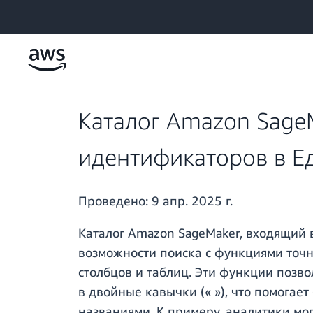
Перейти к главному контенту
Каталог Amazon SageM
идентификаторов в Е
Проведено:
9 апр. 2025 г.
Каталог Amazon SageMaker, входящий 
возможности поиска с функциями точн
столбцов и таблиц. Эти функции позв
в двойные кавычки (« »), что помога
названиями. К примеру, аналитики мо