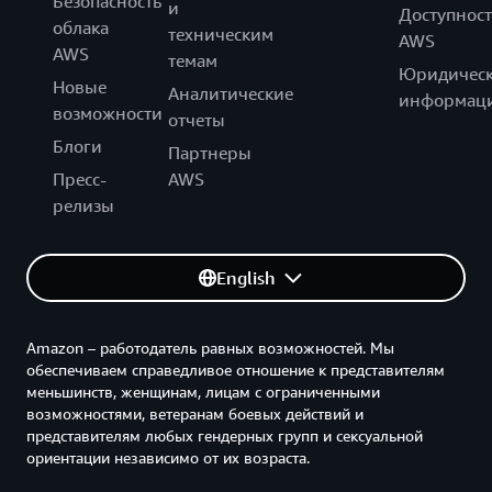
Безопасность
и
Доступност
облака
техническим
AWS
AWS
темам
Юридическ
Новые
Аналитические
информац
возможности
отчеты
Блоги
Партнеры
Пресс-
AWS
релизы
English
Amazon – работодатель равных возможностей. Мы
обеспечиваем справедливое отношение к представителям
меньшинств, женщинам, лицам с ограниченными
возможностями, ветеранам боевых действий и
представителям любых гендерных групп и сексуальной
ориентации независимо от их возраста.