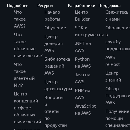
Подробнее
Ресурсы
Разработчики
Поддержка
Что
Начало
Центр
Свяжитесь
такое
работы
Builder
с нами
AWS?
Обучение
SDK и
Обращени
Что
инструменты
в
Центр
такое
службу
доверия
.NET на
облачные
поддержки
AWS
AWS
вычисления?
AWS
Библиотека
Python
Что
re:Post
решений
на AWS
такое
AWS
Центр
Java на
агентный
знаний
Центр
AWS
ИИ?
архитектуры
Обзор
PHP на
Центр
Поддержк
Вопросы
AWS
концепций
AWS
и
JavaScript
в сфере
ответы
Получение
на AWS
облачных
по
помощи
вычислений
продуктам
специалист