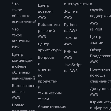
Что
инструменты
в
Центр
такое
службу
доверия
.NET на
облачные
поддержки
AWS
AWS
вычисления?
AWS
Библиотека
Python
Что
re:Post
решений
на AWS
такое
AWS
Центр
Java на
агентный
знаний
Центр
AWS
ИИ?
архитектуры
Обзор
PHP на
Центр
Поддержк
Вопросы
AWS
концепций
AWS
и
JavaScript
в сфере
ответы
Получение
на AWS
облачных
по
помощи
вычислений
продуктам
специалист
Безопасность
и
Доступност
облака
техническим
AWS
AWS
темам
Юридическ
Новые
Аналитические
информац
возможности