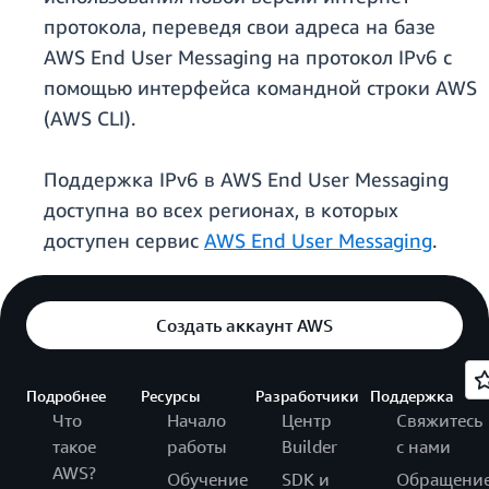
протокола, переведя свои адреса на базе
AWS End User Messaging на протокол IPv6 с
помощью интерфейса командной строки AWS
(AWS CLI).
Поддержка IPv6 в AWS End User Messaging
доступна во всех регионах, в которых
доступен сервис
AWS End User Messaging
.
Создать аккаунт AWS
Подробнее
Ресурсы
Разработчики
Поддержка
Что
Начало
Центр
Свяжитесь
такое
работы
Builder
с нами
AWS?
Обучение
SDK и
Обращени