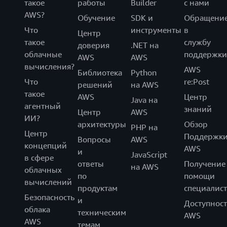
такое
работы
Builder
с нами
AWS?
Обучение
SDK и
Обращени
Что
инструменты
в
Центр
такое
службу
доверия
.NET на
облачные
поддержки
AWS
AWS
вычисления?
AWS
Библиотека
Python
Что
re:Post
решений
на AWS
такое
AWS
Центр
Java на
агентный
знаний
Центр
AWS
ИИ?
архитектуры
Обзор
PHP на
Центр
Поддержк
Вопросы
AWS
концепций
AWS
и
JavaScript
в сфере
ответы
Получение
на AWS
облачных
по
помощи
вычислений
продуктам
специалист
Безопасность
и
Доступност
облака
техническим
AWS
AWS
темам